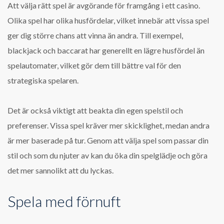
Att välja rätt spel är avgörande för framgång i ett casino.
Olika spel har olika husfördelar, vilket innebär att vissa spel
ger dig större chans att vinna än andra. Till exempel,
blackjack och baccarat har generellt en lägre husfördel än
spelautomater, vilket gör dem till bättre val för den
strategiska spelaren.
Det är också viktigt att beakta din egen spelstil och
preferenser. Vissa spel kräver mer skicklighet, medan andra
är mer baserade på tur. Genom att välja spel som passar din
stil och som du njuter av kan du öka din spelglädje och göra
det mer sannolikt att du lyckas.
Spela med förnuft