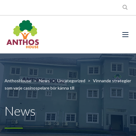
AnthosHouse
>
News
>
Uncategorized
>
Vinnande strategier
som varje casinospelare bör känna till
News