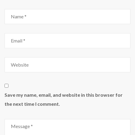
Save my name, email, and website in this browser for
the next time I comment.