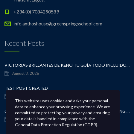
+234 (0) 7084290589
info.anthoshouse@greenspringsschool.com
Recent Posts
VICTORIAS BRILLANTES DE KENO TU GUÍA TODO INCLUIDO PARA JUGAR EN 888STARZ
August 8, 2026
TEST POST CREATED
August 8, 2026
This website uses cookies and asks your personal
data to enhance your browsing experience. We are
COMMAND YOUR NEXT WIN WITH THESE GAME-CHANGING CASINO TIPS
committed to protecting your privacy and ensuring
your data is handled in compliance with the
August 7, 2026
General Data Protection Regulation (GDPR)
.