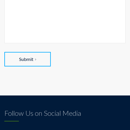
Submit
Follow Us on Social Media