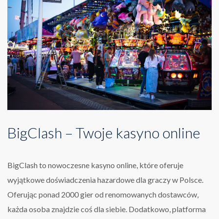
BigClash – Twoje kasyno online
BigClash to nowoczesne kasyno online, które oferuje
wyjątkowe doświadczenia hazardowe dla graczy w Polsce.
Oferując ponad 2000 gier od renomowanych dostawców,
każda osoba znajdzie coś dla siebie. Dodatkowo, platforma