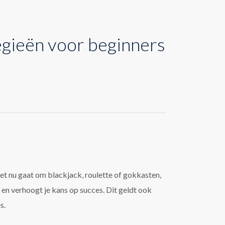
egieën voor beginners
 het nu gaat om blackjack, roulette of gokkasten,
n en verhoogt je kans op succes. Dit geldt ook
s.