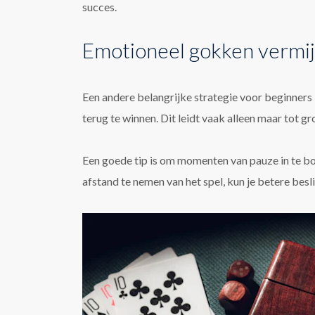
succes.
Emotioneel gokken vermi
Een andere belangrijke strategie voor beginners i
terug te winnen. Dit leidt vaak alleen maar tot gr
Een goede tip is om momenten van pauze in te bo
afstand te nemen van het spel, kun je betere bes