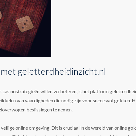
met geletterdheidinzicht.nl
asinostrategieën willen verbeteren, is het platform geletterdheidin
ikkelen van vaardigheden die nodig zijn voor succesvol gokken. He
weloverwogen beslissingen te nemen.
veilige online omgeving. Dit is cruciaal in de wereld van online gok