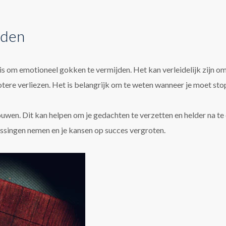
jden
s om emotioneel gokken te vermijden. Het kan verleidelijk zijn om 
otere verliezen. Het is belangrijk om te weten wanneer je moet stopp
uwen. Dit kan helpen om je gedachten te verzetten en helder na te
lissingen nemen en je kansen op succes vergroten.