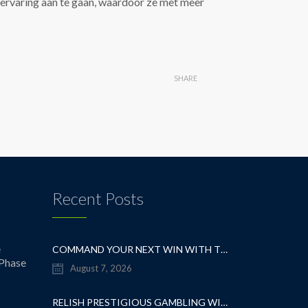
-ervaring aan te gaan, waardoor ze met meer
SHARE
Recent Posts
e
COMMAND YOUR NEXT WIN WITH THESE GAME-CHANGING CASINO TIPS
 Phase
August 7, 2026
RELISH PRESTIGIOUS GAMBLING WITH SMART KK8 GAME PROGRESSION