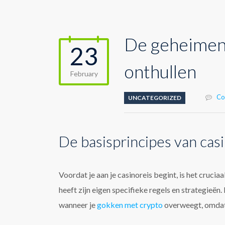
De geheimen 
23
onthullen
February
Co
UNCATEGORIZED
De basisprincipes van cas
Voordat je aan je casinoreis begint, is het crucia
heeft zijn eigen specifieke regels en strategieën
wanneer je
gokken met crypto
overweegt, omdat 