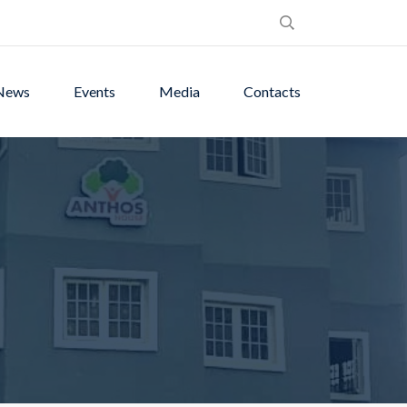
News
Events
Media
Contacts