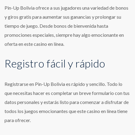
Pin-Up Bolivia ofrece a sus jugadores una variedad de bonos
y giros gratis para aumentar sus ganancias y prolongar su
tiempo de juego. Desde bonos de bienvenida hasta
promociones especiales, siempre hay algo emocionante en
oferta en este casino en línea.
Registro fácil y rápido
Registrarse en Pin-Up Bolivia es rápido y sencillo. Todo lo
que necesitas hacer es completar un breve formulario con tus
datos personales y estarás listo para comenzar a disfrutar de
todos los juegos emocionantes que este casino en línea tiene
para ofrecer.