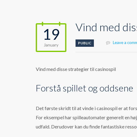
Vind med diss
19
Leave a com
PUBLIC
January
Vind med disse strategier til casinospil
Forstå spillet og oddsene
Det første skridt til at vinde i casinospil er at f
For eksempel har spilleautomater generelt en høj
udfald. Derudover kan du finde fantastiske ress