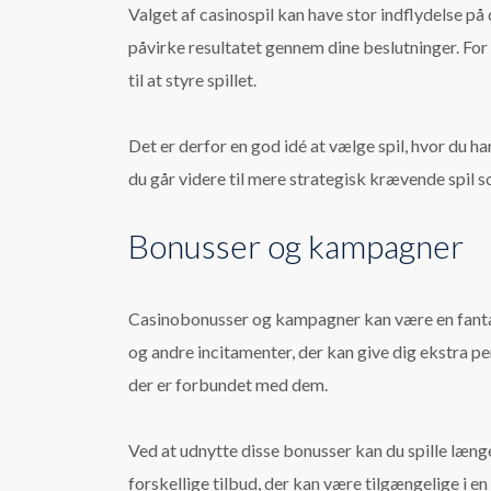
Valget af casinospil kan have stor indflydelse på
påvirke resultatet gennem dine beslutninger. For
til at styre spillet.
Det er derfor en god idé at vælge spil, hvor du har
du går videre til mere strategisk krævende spil s
Bonusser og kampagner
Casinobonusser og kampagner kan være en fantast
og andre incitamenter, der kan give dig ekstra peng
der er forbundet med dem.
Ved at udnytte disse bonusser kan du spille læng
forskellige tilbud, der kan være tilgængelige i e