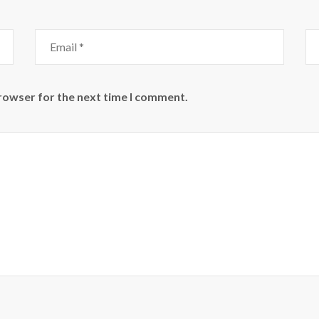
browser for the next time I comment.