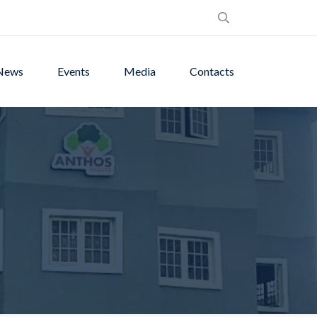
News
Events
Media
Contacts