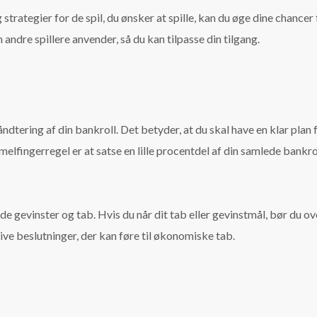
trategier for de spil, du ønsker at spille, kan du øge dine chancer 
andre spillere anvender, så du kan tilpasse din tilgang.
ndtering af din bankroll. Det betyder, at du skal have en klar plan for
elfingerregel er at satse en lille procentdel af din samlede bankrol
e gevinster og tab. Hvis du når dit tab eller gevinstmål, bør du ove
ve beslutninger, der kan føre til økonomiske tab.