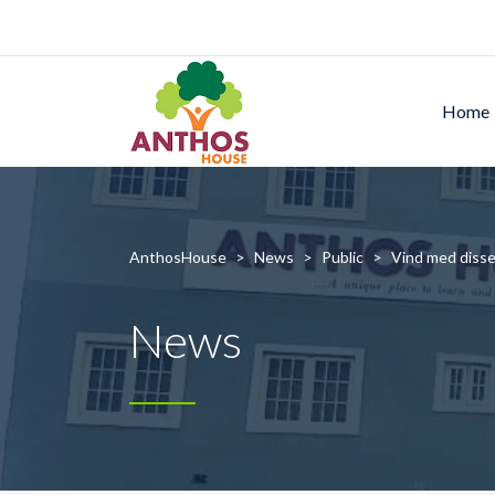
Home
AnthosHouse
>
News
>
Public
>
Vind med disse 
News