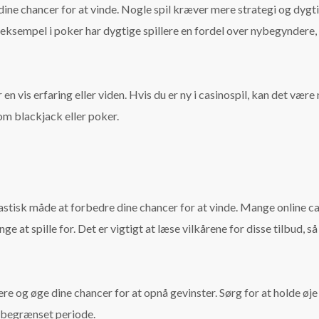
 dine chancer for at vinde. Nogle spil kræver mere strategi og dygt
 eksempel i poker har dygtige spillere en fordel over nybegyndere,
 en vis erfaring eller viden. Hvis du er ny i casinospil, kan det vær
om blackjack eller poker.
isk måde at forbedre dine chancer for at vinde. Mange online cas
e at spille for. Det er vigtigt at læse vilkårene for disse tilbud, s
ere og øge dine chancer for at opnå gevinster. Sørg for at holde 
n begrænset periode.