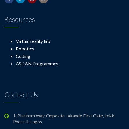
Resources
Virtual reality lab
Robotics
Coding
ASDAN Programmes
Contact Us
1, Platinum Way, Opposite Jakande First Gate, Lekki
Phase II, Lagos.