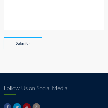
Submit
Follow Us on Social Media