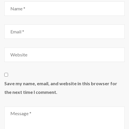
Save my name, email, and website in this browser for
the next time I comment.