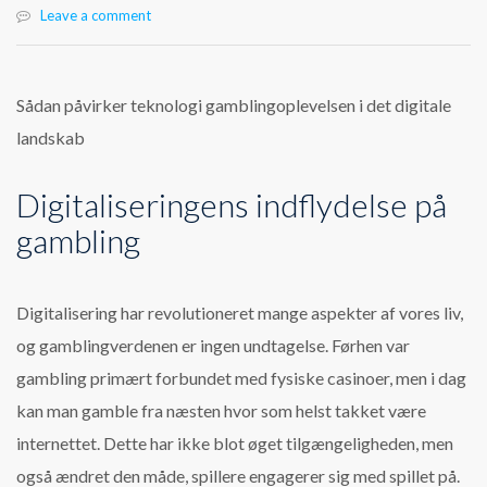
Leave a comment
Sådan påvirker teknologi gamblingoplevelsen i det digitale
landskab
Digitaliseringens indflydelse på
gambling
Digitalisering har revolutioneret mange aspekter af vores liv,
og gamblingverdenen er ingen undtagelse. Førhen var
gambling primært forbundet med fysiske casinoer, men i dag
kan man gamble fra næsten hvor som helst takket være
internettet. Dette har ikke blot øget tilgængeligheden, men
også ændret den måde, spillere engagerer sig med spillet på.