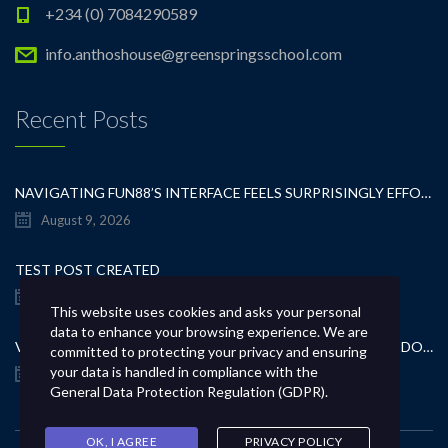
+234 (0) 7084290589
info.anthoshouse@greenspringsschool.com
Recent Posts
NAVIGATING FUN88’S INTERFACE FEELS SURPRISINGLY EFFORTLESS FROM THE FIRST CLICK
August 9, 2026
TEST POST CREATED
August 9, 2026
This website uses cookies and asks your personal
data to enhance your browsing experience. We are
VICTORIAS BRILLANTES DE KENO TU GUÍA TODO INCLUIDO PARA JUGAR EN 888STARZ
committed to protecting your privacy and ensuring
your data is handled in compliance with the
August 8, 2026
General Data Protection Regulation (GDPR)
.
OK, I AGREE
PRIVACY POLICY