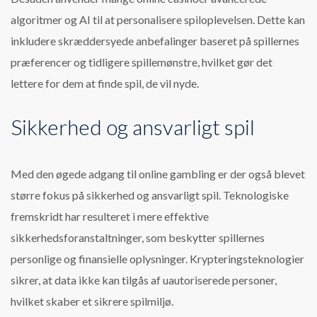
algoritmer og AI til at personalisere spiloplevelsen. Dette kan
inkludere skræddersyede anbefalinger baseret på spillernes
præferencer og tidligere spillemønstre, hvilket gør det
lettere for dem at finde spil, de vil nyde.
Sikkerhed og ansvarligt spil
Med den øgede adgang til online gambling er der også blevet
større fokus på sikkerhed og ansvarligt spil. Teknologiske
fremskridt har resulteret i mere effektive
sikkerhedsforanstaltninger, som beskytter spillernes
personlige og finansielle oplysninger. Krypteringsteknologier
sikrer, at data ikke kan tilgås af uautoriserede personer,
hvilket skaber et sikrere spilmiljø.