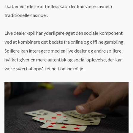
skaber en følelse af fællesskab, der kan være savnet i
traditionelle casinoer.
Live dealer-spil har yderligere øget den sociale komponent
ved at kombinere det bedste fra online og offline gambling.
Spillere kan interagere med en live dealer og andre spillere,
hvilket giver en mere autentisk og social oplevelse, der kan
være svært at opnå i et helt online miljø.