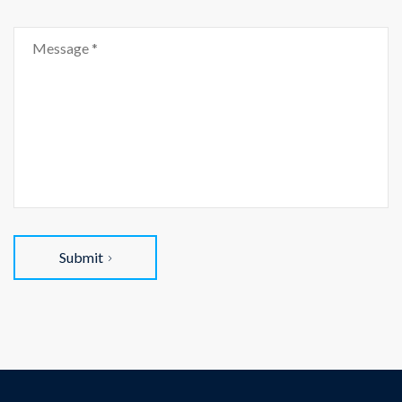
Submit