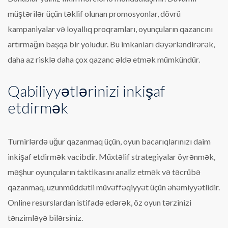
müştərilər üçün təklif olunan promosyonlar, dövrü
kampaniyalar və loyallıq proqramları, oyunçuların qazancını
artırmağın başqa bir yoludur. Bu imkanları dəyərləndirərək,
daha az risklə daha çox qazanc əldə etmək mümkündür.
Qabiliyyətlərinizi inkişaf
etdirmək
Turnirlərdə uğur qazanmaq üçün, oyun bacarıqlarınızı daim
inkişaf etdirmək vacibdir. Müxtəlif strategiyalar öyrənmək,
məşhur oyunçuların taktikasını analiz etmək və təcrübə
qazanmaq, uzunmüddətli müvəffəqiyyət üçün əhəmiyyətlidir.
Online resurslardan istifadə edərək, öz oyun tərzinizi
tənzimləyə bilərsiniz.