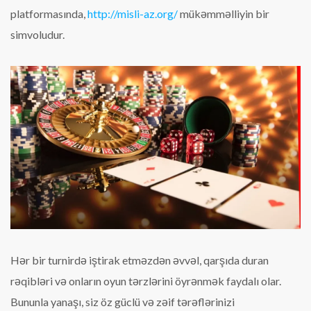
platformasında,
http://misli-az.org/
mükəmməlliyin bir
simvoludur.
Hər bir turnirdə iştirak etməzdən əvvəl, qarşıda duran
rəqibləri və onların oyun tərzlərini öyrənmək faydalı olar.
Bununla yanaşı, siz öz güclü və zəif tərəflərinizi