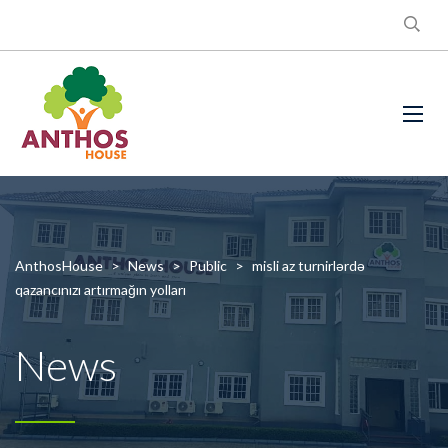
AnthosHouse
>
News
>
Public
>
misli az turnirlərdə
qazancınızı artırmağın yolları
News