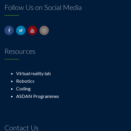
Follow Us on Social Media
Resources
Virtual reality lab
Robotics
Coding
ASDAN Programmes
Contact Us