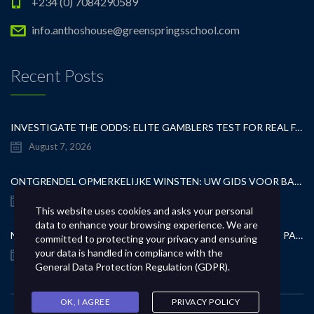
+234 (0) 7084290589
info.anthoshouse@greenspringsschool.com
Recent Posts
INVESTIGATE THE ODDS: ELITE GAMBLERS TEST FOR REAL FAIRNESS
August 7, 2026
ONTGRENDEL OPMERKELIJKE WINSTEN: UW GIDS VOOR BAANBREKENDE CASINOCASINO SPELLEN
August 7, 2026
This website uses cookies and asks your personal
data to enhance your browsing experience. We are
NO KYC CASINOS DELIVER INSTANT PLAY WITHOUT THE PAPERWORK HASSLE
committed to protecting your privacy and ensuring
your data is handled in compliance with the
August 7, 2026
General Data Protection Regulation (GDPR)
.
OK, I AGREE
PRIVACY POLICY