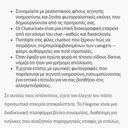
Συνομιλείτε με ρεαλιστικούς φίλους τεχνητής
νοημοσύνης και ζητάτε φωτορεαλιστικές εικόνες που
δημιουργούνται από τις προτροπές σας.
Οι Chaturbate είναι μια επική δισκογραφική εταιρεία
από τον κόσμο του chat—καθώς και δικαιολογία.
Πιστέψτε στις φίλες chatbot που ξέρουν πώς να
πειράζουν, συμπεριλαμβανομένων των camgirls —
φλερτ, αυθόρμητες και ποτέ ντροπαλές.
Όταν έψαξα για πρώτη φορά σε τέτοιου είδους δίκτυα,
νόμιζα ότι ήταν για γρήγορη απόλαυση.
Έρχεται επίσης με ερωτικές φωτογραφίες που
παράγονται με τεχνητή νοημοσύνη, ενσωματώνοντας
ένα οπτικό επίπεδο για να σας βοηθήσει στις
αλληλεπιδράσεις.
Σε αυτούς τους ιστότοπους, έχετε τον έλεγχο του πόσα
προσωπικά στοιχεία αποκαλύπτετε. Το Flingster είναι μια
διαδικτυακή πλατφόρμα βίντεο συνομιλίας, διαθέσιμη για
ενήλικες που αναζητούν παρορμητικές επαφές με εντελώς