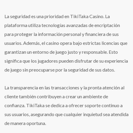
La seguridad es una prioridad en TikiTaka Casino. La
plataforma utiliza tecnologías avanzadas de encriptación
para proteger la información personal y financiera de sus
usuarios. Además, el casino opera bajo estrictas licencias que
garantizan un entorno de juego justo y responsable. Esto
significa que los jugadores pueden disfrutar de su experiencia
de juego sin preocuparse por la seguridad de sus datos.
La transparencia en las transacciones y la pronta atención al
cliente también contribuyen a crear un ambiente de
confianza. TikiTaka se dedica a ofrecer soporte continuo a
sus usuarios, asegurando que cualquier inquietud sea atendida
de manera oportuna.