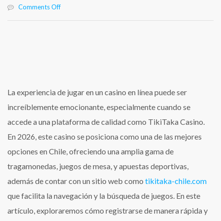
on
Comments Off
TikiTaka
Casino
Chile
2026:
pasos
sencillos
para
un
La experiencia de jugar en un casino en línea puede ser
registro
rápido
increíblemente emocionante, especialmente cuando se
y
accede a una plataforma de calidad como TikiTaka Casino.
seguro
En 2026, este casino se posiciona como una de las mejores
opciones en Chile, ofreciendo una amplia gama de
tragamonedas, juegos de mesa, y apuestas deportivas,
además de contar con un sitio web como
tikitaka-chile.com
que facilita la navegación y la búsqueda de juegos. En este
artículo, exploraremos cómo registrarse de manera rápida y