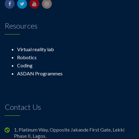
Resources
Virtual reality lab
Robotics
Coding
ASDAN Programmes
Contact Us
1, Platinum Way, Opposite Jakande First Gate, Lekki
Phase II, Lagos.