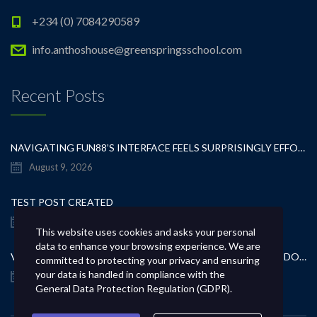
+234 (0) 7084290589
info.anthoshouse@greenspringsschool.com
Recent Posts
NAVIGATING FUN88’S INTERFACE FEELS SURPRISINGLY EFFORTLESS FROM THE FIRST CLICK
August 9, 2026
TEST POST CREATED
August 9, 2026
This website uses cookies and asks your personal
data to enhance your browsing experience. We are
VICTORIAS BRILLANTES DE KENO TU GUÍA TODO INCLUIDO PARA JUGAR EN 888STARZ
committed to protecting your privacy and ensuring
your data is handled in compliance with the
August 8, 2026
General Data Protection Regulation (GDPR)
.