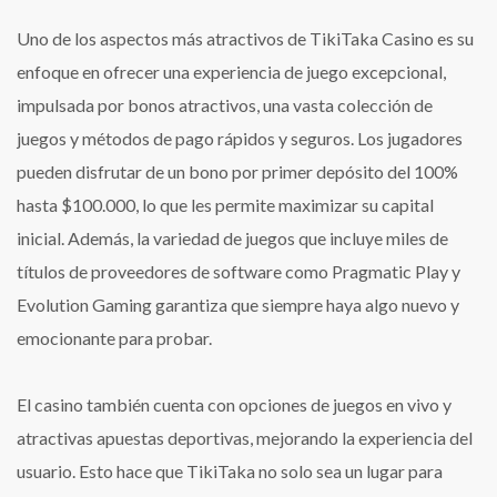
Uno de los aspectos más atractivos de TikiTaka Casino es su
enfoque en ofrecer una experiencia de juego excepcional,
impulsada por bonos atractivos, una vasta colección de
juegos y métodos de pago rápidos y seguros. Los jugadores
pueden disfrutar de un bono por primer depósito del 100%
hasta $100.000, lo que les permite maximizar su capital
inicial. Además, la variedad de juegos que incluye miles de
títulos de proveedores de software como Pragmatic Play y
Evolution Gaming garantiza que siempre haya algo nuevo y
emocionante para probar.
El casino también cuenta con opciones de juegos en vivo y
atractivas apuestas deportivas, mejorando la experiencia del
usuario. Esto hace que TikiTaka no solo sea un lugar para