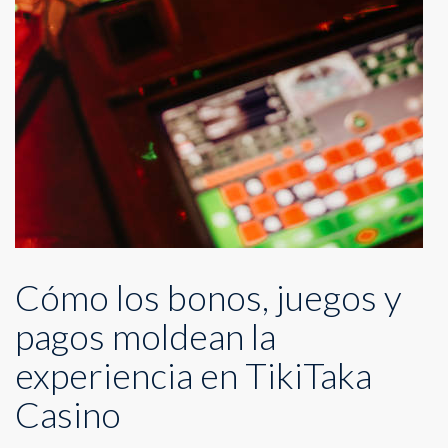
Cómo los bonos, juegos y
pagos moldean la
experiencia en TikiTaka
Casino