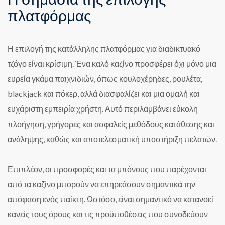
πλατφόρμας
Η επιλογή της κατάλληλης πλατφόρμας για διαδικτυακό
τζόγο είναι κρίσιμη. Ένα καλό καζίνο προσφέρει όχι μόνο μια
ευρεία γκάμα παιχνιδιών, όπως κουλοχέρηδες, ρουλέτα,
blackjack και πόκερ, αλλά διασφαλίζει και μια ομαλή και
ευχάριστη εμπειρία χρήστη. Αυτό περιλαμβάνει εύκολη
πλοήγηση, γρήγορες και ασφαλείς μεθόδους κατάθεσης και
ανάληψης, καθώς και αποτελεσματική υποστήριξη πελατών.
Επιπλέον, οι προσφορές και τα μπόνους που παρέχονται
από τα καζίνο μπορούν να επηρεάσουν σημαντικά την
απόφαση ενός παίκτη. Ωστόσο, είναι σημαντικό να κατανοεί
κανείς τους όρους και τις προϋποθέσεις που συνοδεύουν