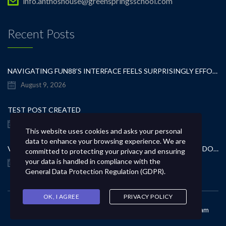
info.anthoshouse@greenspringsschool.com
Recent Posts
NAVIGATING FUN88’S INTERFACE FEELS SURPRISINGLY EFFORTLESS FROM THE FIRST CLICK
August 9, 2026
TEST POST CREATED
August 9, 2026
This website uses cookies and asks your personal
data to enhance your browsing experience. We are
VICTORIAS BRILLANTES DE KENO TU GUÍA TODO INCLUIDO PARA JUGAR EN 888STARZ
committed to protecting your privacy and ensuring
your data is handled in compliance with the
August 8, 2026
General Data Protection Regulation (GDPR)
.
OK, I AGREE
PRIVACY POLICY
Copyright © 2021 All Rights Reserved. Powered by
GSL IT Team