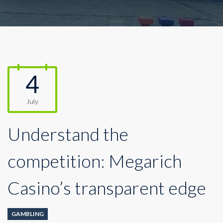
4
July
Understand the
competition: Megarich
Casino’s transparent edge
GAMBLING