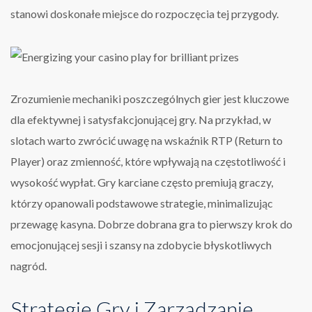
stanowi doskonałe miejsce do rozpoczęcia tej przygody.
Zrozumienie mechaniki poszczególnych gier jest kluczowe
dla efektywnej i satysfakcjonującej gry. Na przykład, w
slotach warto zwrócić uwagę na wskaźnik RTP (Return to
Player) oraz zmienność, które wpływają na częstotliwość i
wysokość wypłat. Gry karciane często premiują graczy,
którzy opanowali podstawowe strategie, minimalizując
przewagę kasyna. Dobrze dobrana gra to pierwszy krok do
emocjonującej sesji i szansy na zdobycie błyskotliwych
nagród.
Strategie Gry i Zarządzanie