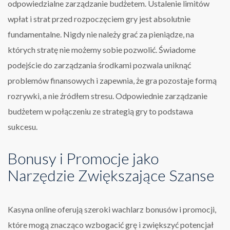
odpowiedzialne zarządzanie budżetem. Ustalenie limitów
wpłat i strat przed rozpoczęciem gry jest absolutnie
fundamentalne. Nigdy nie należy grać za pieniądze, na
których stratę nie możemy sobie pozwolić. Świadome
podejście do zarządzania środkami pozwala uniknąć
problemów finansowych i zapewnia, że gra pozostaje formą
rozrywki, a nie źródłem stresu. Odpowiednie zarządzanie
budżetem w połączeniu ze strategią gry to podstawa
sukcesu.
Bonusy i Promocje jako
Narzędzie Zwiększające Szanse
Kasyna online oferują szeroki wachlarz bonusów i promocji,
które mogą znacząco wzbogacić grę i zwiększyć potencjał