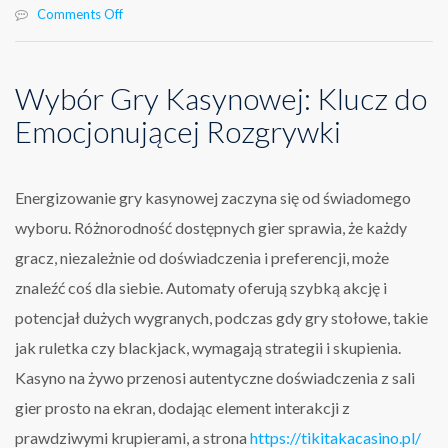
on
Comments Off
Energia
dla
Twojej
Wybór Gry Kasynowej: Klucz do
gry
kasynowej
Emocjonującej Rozgrywki
po
błyskotliwe
nagrody
Energizowanie gry kasynowej zaczyna się od świadomego
wyboru. Różnorodność dostępnych gier sprawia, że każdy
gracz, niezależnie od doświadczenia i preferencji, może
znaleźć coś dla siebie. Automaty oferują szybką akcję i
potencjał dużych wygranych, podczas gdy gry stołowe, takie
jak ruletka czy blackjack, wymagają strategii i skupienia.
Kasyno na żywo przenosi autentyczne doświadczenia z sali
gier prosto na ekran, dodając element interakcji z
prawdziwymi krupierami, a strona
https://tikitakacasino.pl/