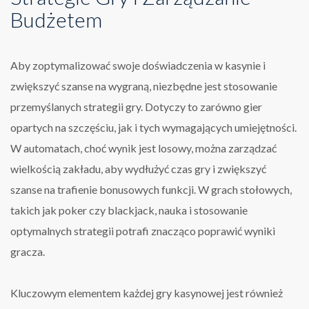
Budżetem
Aby zoptymalizować swoje doświadczenia w kasynie i
zwiększyć szanse na wygraną, niezbędne jest stosowanie
przemyślanych strategii gry. Dotyczy to zarówno gier
opartych na szczęściu, jak i tych wymagających umiejętności.
W automatach, choć wynik jest losowy, można zarządzać
wielkością zakładu, aby wydłużyć czas gry i zwiększyć
szanse na trafienie bonusowych funkcji. W grach stołowych,
takich jak poker czy blackjack, nauka i stosowanie
optymalnych strategii potrafi znacząco poprawić wyniki
gracza.
Kluczowym elementem każdej gry kasynowej jest również