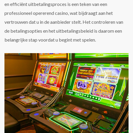
en efficiënt uitbetalingsproces is een teken van een
professioneel opererend casino, wat bijdraagt aan het
vertrouwen dat u in de aanbieder stelt. Het controleren van
de betalingsopties en het uitbetalingsbeleid is daarom een
belangrijke stap voordat u begint met spelen.