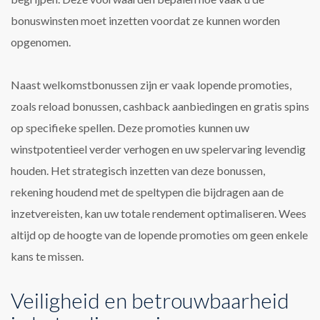
bonuswinsten moet inzetten voordat ze kunnen worden
opgenomen.
Naast welkomstbonussen zijn er vaak lopende promoties,
zoals reload bonussen, cashback aanbiedingen en gratis spins
op specifieke spellen. Deze promoties kunnen uw
winstpotentieel verder verhogen en uw spelervaring levendig
houden. Het strategisch inzetten van deze bonussen,
rekening houdend met de speltypen die bijdragen aan de
inzetvereisten, kan uw totale rendement optimaliseren. Wees
altijd op de hoogte van de lopende promoties om geen enkele
kans te missen.
Veiligheid en betrouwbaarheid