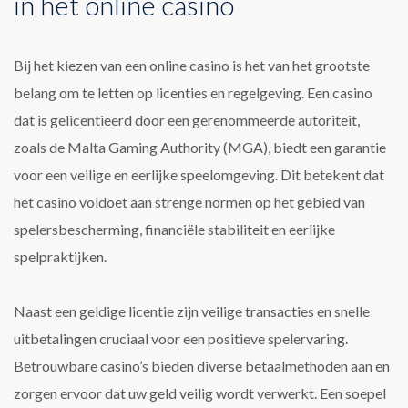
in het online casino
Bij het kiezen van een online casino is het van het grootste
belang om te letten op licenties en regelgeving. Een casino
dat is gelicentieerd door een gerenommeerde autoriteit,
zoals de Malta Gaming Authority (MGA), biedt een garantie
voor een veilige en eerlijke speelomgeving. Dit betekent dat
het casino voldoet aan strenge normen op het gebied van
spelersbescherming, financiële stabiliteit en eerlijke
spelpraktijken.
Naast een geldige licentie zijn veilige transacties en snelle
uitbetalingen cruciaal voor een positieve spelervaring.
Betrouwbare casino’s bieden diverse betaalmethoden aan en
zorgen ervoor dat uw geld veilig wordt verwerkt. Een soepel