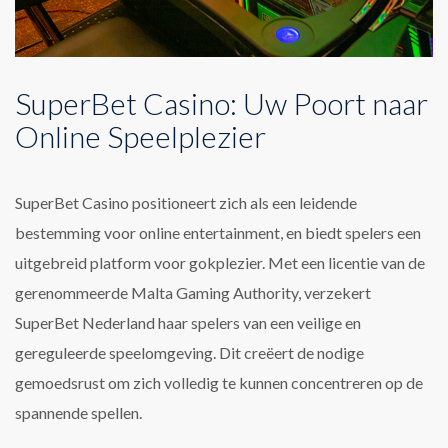
SuperBet Casino: Uw Poort naar
Online Speelplezier
SuperBet Casino positioneert zich als een leidende
bestemming voor online entertainment, en biedt spelers een
uitgebreid platform voor gokplezier. Met een licentie van de
gerenommeerde Malta Gaming Authority, verzekert
SuperBet Nederland haar spelers van een veilige en
gereguleerde speelomgeving. Dit creëert de nodige
gemoedsrust om zich volledig te kunnen concentreren op de
spannende spellen.