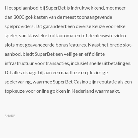
Het spelaanbod bij SuperBet is indrukwekkend, met meer
dan 3000 gokkasten van de meest toonaangevende
spelproviders. Dit garandeert een diverse keuze voor elke
speler, van klassieke fruitautomaten tot de nieuwste video
slots met geavanceerde bonusfeatures. Naast het brede slot-
aanbod, biedt SuperBet een veilige en efficiënte
infrastructuur voor transacties, inclusief snelle uitbetalingen.
Dit alles draagt bij aan een naadloze en plezierige
spelervaring, waarmee SuperBet Casino zijn reputatie als een
topkeuze voor online gokken in Nederland waarmaakt.
SHARE