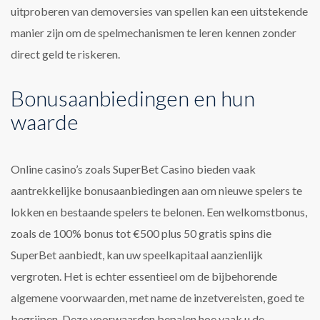
uitproberen van demoversies van spellen kan een uitstekende
manier zijn om de spelmechanismen te leren kennen zonder
direct geld te riskeren.
Bonusaanbiedingen en hun
waarde
Online casino’s zoals SuperBet Casino bieden vaak
aantrekkelijke bonusaanbiedingen aan om nieuwe spelers te
lokken en bestaande spelers te belonen. Een welkomstbonus,
zoals de 100% bonus tot €500 plus 50 gratis spins die
SuperBet aanbiedt, kan uw speelkapitaal aanzienlijk
vergroten. Het is echter essentieel om de bijbehorende
algemene voorwaarden, met name de inzetvereisten, goed te
begrijpen. Deze voorwaarden bepalen hoe vaak u de