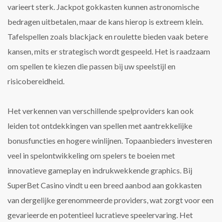
varieert sterk. Jackpot gokkasten kunnen astronomische
bedragen uitbetalen, maar de kans hierop is extreem klein.
Tafelspellen zoals blackjack en roulette bieden vaak betere
kansen, mits er strategisch wordt gespeeld. Het is raadzaam
om spellen te kiezen die passen bij uw speelstijl en
risicobereidheid.
Het verkennen van verschillende spelproviders kan ook
leiden tot ontdekkingen van spellen met aantrekkelijke
bonusfuncties en hogere winlijnen. Topaanbieders investeren
veel in spelontwikkeling om spelers te boeien met
innovatieve gameplay en indrukwekkende graphics. Bij
SuperBet Casino vindt u een breed aanbod aan gokkasten
van dergelijke gerenommeerde providers, wat zorgt voor een
gevarieerde en potentieel lucratieve speelervaring. Het