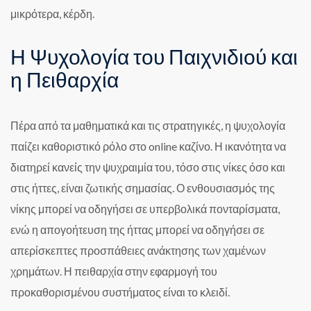
μικρότερα, κέρδη.
Η Ψυχολογία του Παιχνιδιού και
η Πειθαρχία
Πέρα από τα μαθηματικά και τις στρατηγικές, η ψυχολογία
παίζει καθοριστικό ρόλο στο online καζίνο. Η ικανότητα να
διατηρεί κανείς την ψυχραιμία του, τόσο στις νίκες όσο και
στις ήττες, είναι ζωτικής σημασίας. Ο ενθουσιασμός της
νίκης μπορεί να οδηγήσει σε υπερβολικά πονταρίσματα,
ενώ η απογοήτευση της ήττας μπορεί να οδηγήσει σε
απερίσκεπτες προσπάθειες ανάκτησης των χαμένων
χρημάτων. Η πειθαρχία στην εφαρμογή του
προκαθορισμένου συστήματος είναι το κλειδί.