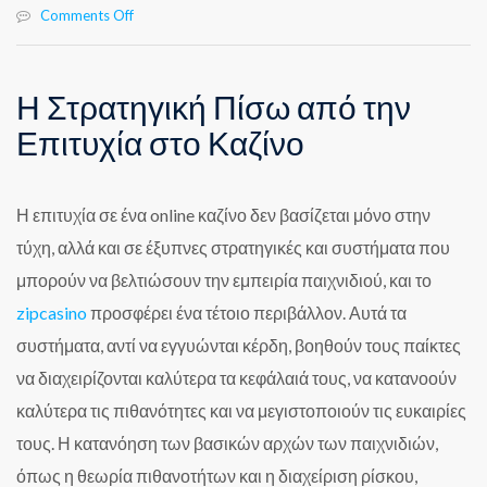
on
Comments Off
Upgrade
your
game:
Η Στρατηγική Πίσω από την
Brilliant
casino
Επιτυχία στο Καζίνο
systems
for
proven
wins
Η επιτυχία σε ένα online καζίνο δεν βασίζεται μόνο στην
τύχη, αλλά και σε έξυπνες στρατηγικές και συστήματα που
μπορούν να βελτιώσουν την εμπειρία παιχνιδιού, και το
zipcasino
προσφέρει ένα τέτοιο περιβάλλον. Αυτά τα
συστήματα, αντί να εγγυώνται κέρδη, βοηθούν τους παίκτες
να διαχειρίζονται καλύτερα τα κεφάλαιά τους, να κατανοούν
καλύτερα τις πιθανότητες και να μεγιστοποιούν τις ευκαιρίες
τους. Η κατανόηση των βασικών αρχών των παιχνιδιών,
όπως η θεωρία πιθανοτήτων και η διαχείριση ρίσκου,