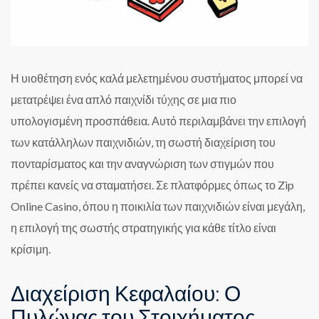
Η υιοθέτηση ενός καλά μελετημένου συστήματος μπορεί να
μετατρέψει ένα απλό παιχνίδι τύχης σε μια πιο
υπολογισμένη προσπάθεια. Αυτό περιλαμβάνει την επιλογή
των κατάλληλων παιχνιδιών, τη σωστή διαχείριση του
πονταρίσματος και την αναγνώριση των στιγμών που
πρέπει κανείς να σταματήσει. Σε πλατφόρμες όπως το Zip
Online Casino, όπου η ποικιλία των παιχνιδιών είναι μεγάλη,
η επιλογή της σωστής στρατηγικής για κάθε τίτλο είναι
κρίσιμη.
Διαχείριση Κεφαλαίου: Ο
Πυλώνας του Στοιχήματος