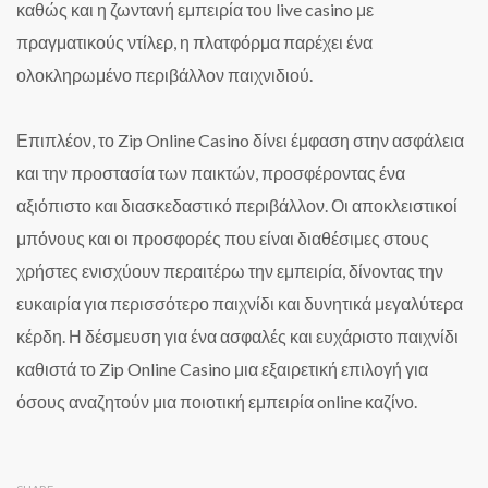
καθώς και η ζωντανή εμπειρία του live casino με
πραγματικούς ντίλερ, η πλατφόρμα παρέχει ένα
ολοκληρωμένο περιβάλλον παιχνιδιού.
Επιπλέον, το Zip Online Casino δίνει έμφαση στην ασφάλεια
και την προστασία των παικτών, προσφέροντας ένα
αξιόπιστο και διασκεδαστικό περιβάλλον. Οι αποκλειστικοί
μπόνους και οι προσφορές που είναι διαθέσιμες στους
χρήστες ενισχύουν περαιτέρω την εμπειρία, δίνοντας την
ευκαιρία για περισσότερο παιχνίδι και δυνητικά μεγαλύτερα
κέρδη. Η δέσμευση για ένα ασφαλές και ευχάριστο παιχνίδι
καθιστά το Zip Online Casino μια εξαιρετική επιλογή για
όσους αναζητούν μια ποιοτική εμπειρία online καζίνο.