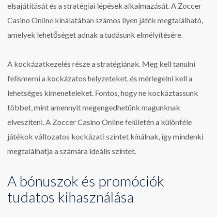
elsajátítását és a stratégiai lépések alkalmazását. A Zoccer
Casino Online kínálatában számos ilyen játék megtalálható,
amelyek lehetőséget adnak a tudásunk elmélyítésére.
A kockázatkezelés része a stratégiának. Meg kell tanulni
felismerni a kockázatos helyzeteket, és mérlegelni kell a
lehetséges kimeneteleket. Fontos, hogy ne kockáztassunk
többet, mint amennyit megengedhetünk magunknak
elveszíteni. A Zoccer Casino Online felületén a különféle
játékok változatos kockázati szintet kínálnak, így mindenki
megtalálhatja a számára ideális szintet.
A bónuszok és promóciók
tudatos kihasználása