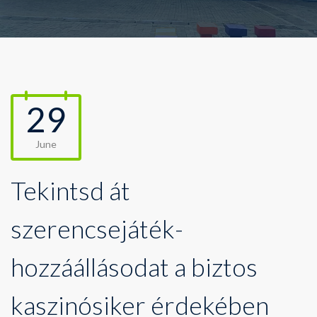
29
June
Tekintsd át
szerencsejáték-
hozzáállásodat a biztos
kaszinósiker érdekében