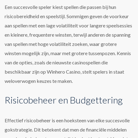
Een succesvolle speler kiest spellen die passen bij hun
risicobereidheid en speelstijl. Sommigen geven de voorkeur
aan spellen met een lage volatiliteit voor langere speelsessies
en kleinere, frequentere winsten, terwijl anderen de spanning
van spellen met hoge volatiliteit zoeken, waar grotere
winsten mogelijk zijn, maar met grotere tussenpozen. Kennis
van de opties, zoals de nieuwste casinospellen die
beschikbaar zijn op Winhero Casino, stelt spelers in staat
weloverwogen keuzes te maken.
Risicobeheer en Budgettering
Effectief risicobeheer is een hoeksteen van elke succesvolle
gokstrategie. Dit betekent dat men de financiële middelen