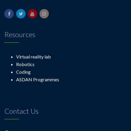
Resources
Virtual reality lab
Robotics
Coding
ASDAN Programmes
Contact Us