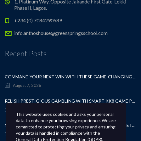
1, Platinum Way, Opposite Jakande First Gate, Lekki
Phase II, Lagos.
+234 (0) 7084290589
info.anthoshouse@greenspringsschool.com
Recent Posts
COMMAND YOUR NEXT WIN WITH THESE GAME-CHANGING CASINO TIPS
August 7, 2026
RELISH PRESTIGIOUS GAMBLING WITH SMART KK8 GAME PROGRESSION
August 7, 2026
This website uses cookies and asks your personal
data to enhance your browsing experience. We are
MAGYAR ONLINE CASINO: BÓNUSZOK ÉS CASHBACK LEHETŐSÉGEK FELFEDEZÉSE
committed to protecting your privacy and ensuring
your data is handled in compliance with the
August 7, 2026
General Data Protection Regulation (GDPR)
.