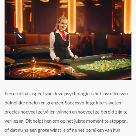
Een cruciaal aspect van deze psychologie is het instellen van
duidelijke doelen en grenzen. Succesvolle gokkers weten
precies hoeveel ze willen winnen en hoeveel ze bereid zijn te
verliezen. Dit helpt hen om op het juiste moment te stoppen,
of dat nu na een grote winst is of na het bereiken van hun