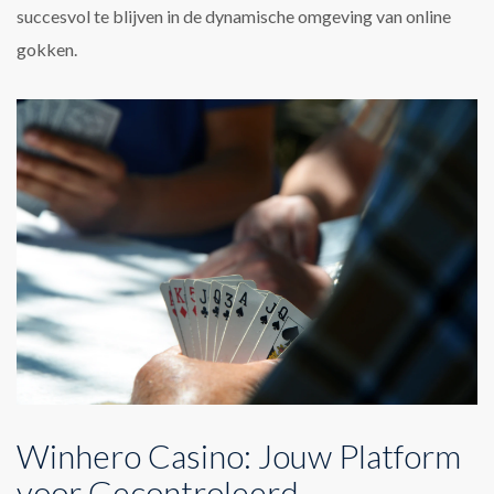
succesvol te blijven in de dynamische omgeving van online
gokken.
Winhero Casino: Jouw Platform
voor Gecontroleerd