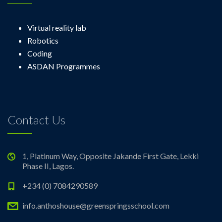
Virtual reality lab
Robotics
Coding
ASDAN Programmes
Contact Us
1, Platinum Way, Opposite Jakande First Gate, Lekki
Phase II, Lagos.
+234 (0) 7084290589
info.anthoshouse@greenspringsschool.com