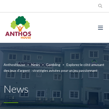
AnthosHouse
>
News
>
Gambling
>
Explorez le côté amusant
des jeux d’argent : stratégies avisées pour un jeu passionnant
News