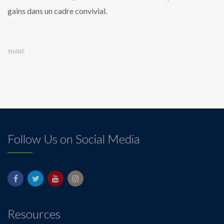
gains dans un cadre convivial.
SHARE
Follow Us on Social Media
Resources