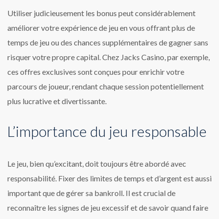
Utiliser judicieusement les bonus peut considérablement
améliorer votre expérience de jeu en vous offrant plus de
temps de jeu ou des chances supplémentaires de gagner sans
risquer votre propre capital. Chez Jacks Casino, par exemple,
ces offres exclusives sont conçues pour enrichir votre
parcours de joueur, rendant chaque session potentiellement
plus lucrative et divertissante.
L’importance du jeu responsable
Le jeu, bien qu’excitant, doit toujours être abordé avec
responsabilité. Fixer des limites de temps et d’argent est aussi
important que de gérer sa bankroll. Il est crucial de
reconnaître les signes de jeu excessif et de savoir quand faire