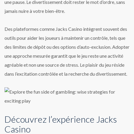
une pause. Le divertissement doit rester le mot d’ordre, sans
jamais nuire à votre bien-être.
Des plateformes comme Jacks Casino intègrent souvent des
outils pour aider les joueurs à maintenir un contrôle, tels que
des limites de dépôt ou des options d’auto-exclusion. Adopter
une approche mesurée garantit que le jeu reste une activité
agréable et non une source de stress. Le plaisir du jeu réside
dans l’excitation contrôlée et la recherche du divertissement.
Découvrez l’expérience Jacks
Casino