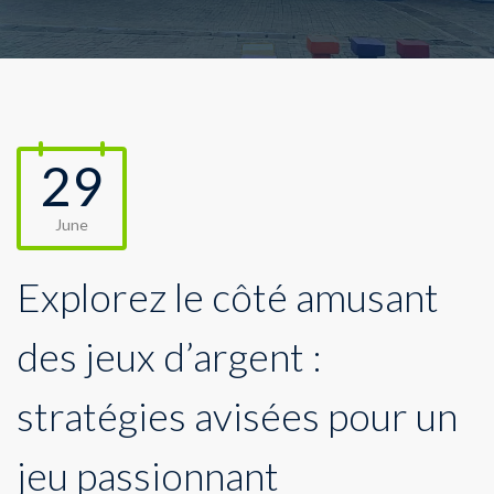
29
June
Explorez le côté amusant
des jeux d’argent :
stratégies avisées pour un
jeu passionnant