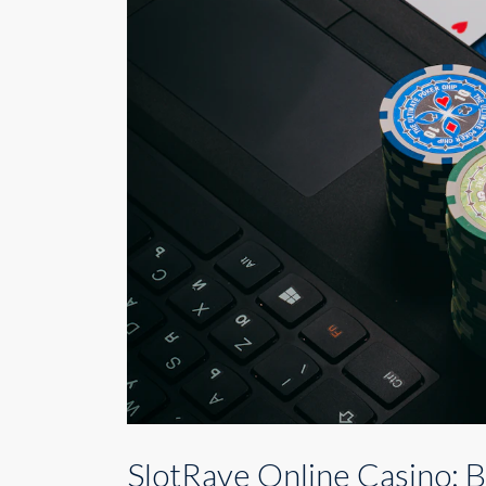
SlotRave Online Casino: 