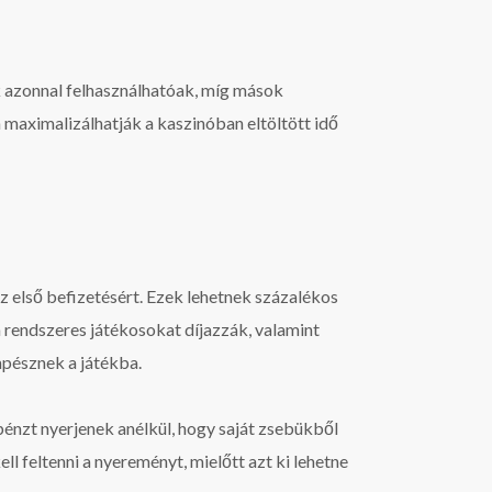
k azonnal felhasználhatóak, míg mások
maximalizálhatják a kaszinóban eltöltött idő
 első befizetésért. Ezek lehetnek százalékos
 rendszeres játékosokat díjazzák, valamint
mpésznek a játékba.
énzt nyerjenek anélkül, hogy saját zsebükből
 feltenni a nyereményt, mielőtt azt ki lehetne