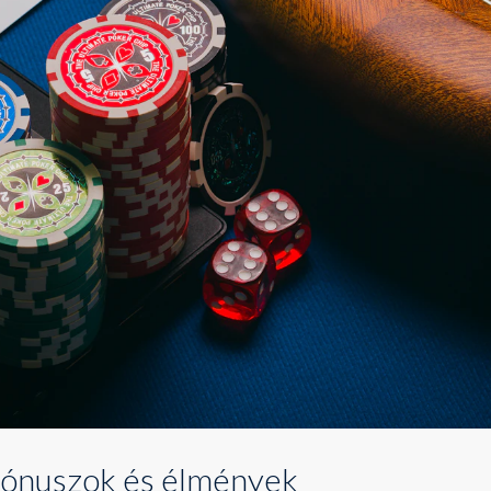
Bónuszok és élmények