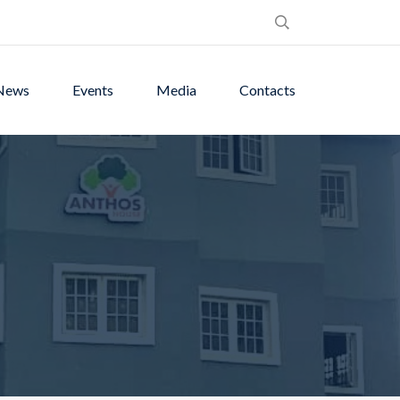
News
Events
Media
Contacts