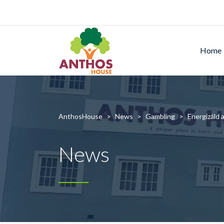
Home
AnthosHouse
>
News
>
Gambling
>
Energizáld 
News