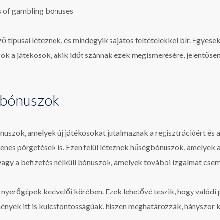
típusai léteznek, és mindegyik sajátos feltételekkel bír. Egyese
 a játékosok, akik időt szánnak ezek megismerésére, jelentősen 
 bónuszok
szok, amelyek új játékosokat jutalmaznak a regisztrációért és az
enes pörgetések is. Ezen felül léteznek hűségbónuszok, amelyek a
vagy a befizetés nélküli bónuszok, amelyek további izgalmat cse
nyerőgépek kedvelői körében. Ezek lehetővé teszik, hogy valódi p
yek itt is kulcsfontosságúak, hiszen meghatározzák, hányszor kell