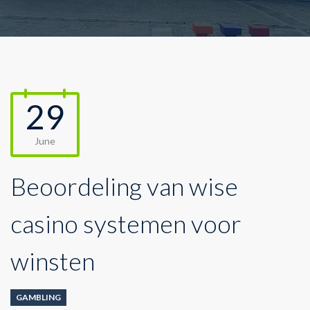
29
June
Beoordeling van wise
casino systemen voor
winsten
GAMBLING