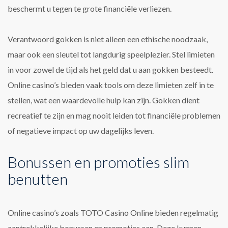
beschermt u tegen te grote financiële verliezen.
Verantwoord gokken is niet alleen een ethische noodzaak,
maar ook een sleutel tot langdurig speelplezier. Stel limieten
in voor zowel de tijd als het geld dat u aan gokken besteedt.
Online casino’s bieden vaak tools om deze limieten zelf in te
stellen, wat een waardevolle hulp kan zijn. Gokken dient
recreatief te zijn en mag nooit leiden tot financiële problemen
of negatieve impact op uw dagelijks leven.
Bonussen en promoties slim
benutten
Online casino’s zoals TOTO Casino Online bieden regelmatig
aantrekkelijke bonussen en promoties aan. Deze kunnen