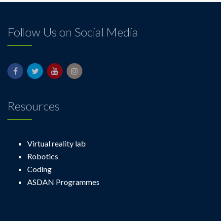
Follow Us on Social Media
Resources
Virtual reality lab
Robotics
Coding
ASDAN Programmes