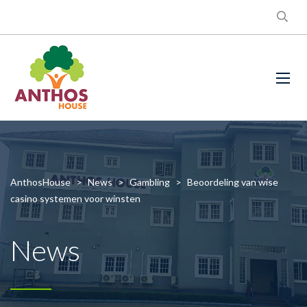
AnthosHouse
>
News
>
Gambling
>
Beoordeling van wise
casino systemen voor winsten
News