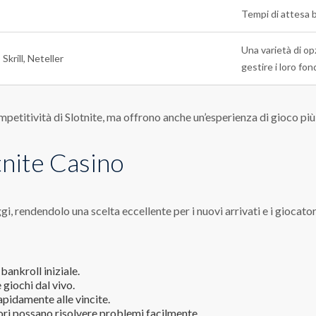
Tempi di attesa b
Una varietà di op
Skrill, Neteller
gestire i loro fond
etitività di Slotnite, ma offrono anche un’esperienza di gioco più r
tnite Casino
, rendendolo una scelta eccellente per i nuovi arrivati e i giocatori
ankroll iniziale.
 giochi dal vivo.
pidamente alle vincite.
tori possano risolvere problemi facilmente.