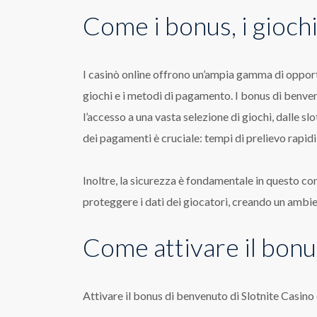
Come i bonus, i gioch
I casinò online offrono un’ampia gamma di opportu
giochi e i metodi di pagamento. I bonus di benvenut
l’accesso a una vasta selezione di giochi, dalle slo
dei pagamenti è cruciale: tempi di prelievo rapid
Inoltre, la sicurezza è fondamentale in questo con
proteggere i dati dei giocatori, creando un ambien
Come attivare il bon
Attivare il bonus di benvenuto di Slotnite Casino 