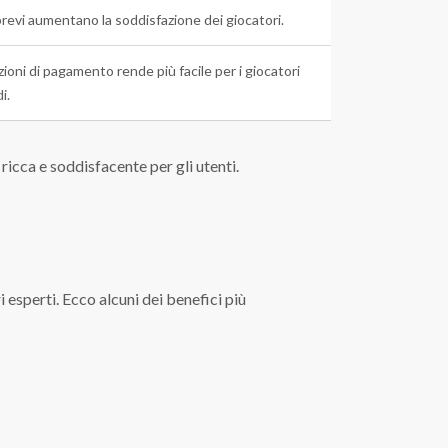
revi aumentano la soddisfazione dei giocatori.
zioni di pagamento rende più facile per i giocatori
i.
icca e soddisfacente per gli utenti.
 esperti. Ecco alcuni dei benefici più