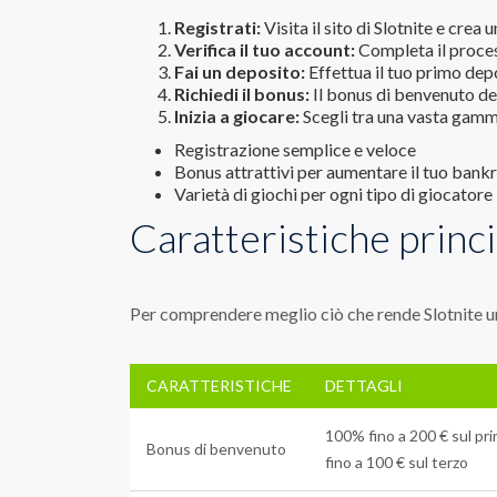
Registrati:
Visita il sito di Slotnite e crea
Verifica il tuo account:
Completa il process
Fai un deposito:
Effettua il tuo primo dep
Richiedi il bonus:
Il bonus di benvenuto de
Inizia a giocare:
Scegli tra una vasta gamma 
Registrazione semplice e veloce
Bonus attrattivi per aumentare il tuo bankr
Varietà di giochi per ogni tipo di giocatore
Caratteristiche princi
Per comprendere meglio ciò che rende Slotnite un 
CARATTERISTICHE
DETTAGLI
100% fino a 200 € sul pr
Bonus di benvenuto
fino a 100 € sul terzo