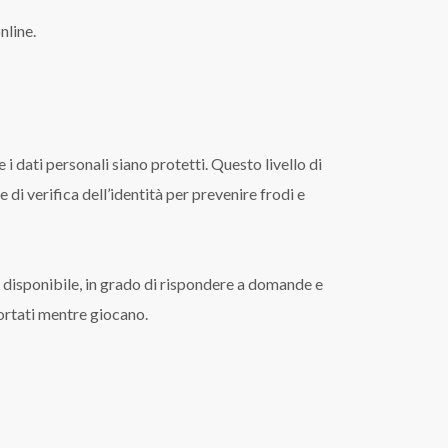
nline.
 i dati personali siano protetti. Questo livello di
di verifica dell’identità per prevenire frodi e
a disponibile, in grado di rispondere a domande e
portati mentre giocano.