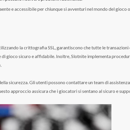
ente e accessibile per chiunque si avventuri nel mondo del gioco o
ilizzando la crittografia SSL, garantiscono che tutte le transazioni e
 gioco sicuro e affidabile. Inoltre, Slotnite implementa procedure 
.
 della sicurezza. Gli utenti possono contattare un team di assistenz
esto approccio assicura che i giocatori si sentano al sicuro e sup