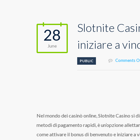
Slotnite Casi
28
iniziare a vi
June
Comments Of
PUBLIC
Nel mondo dei casinò online, Slotnite Casino si di
metodi di pagamento rapidi, è un’opzione allettan
come attivare il bonus di benvenuto e iniziare a v