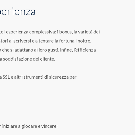
perienza
 l’esperienza complessiva: i bonus, la varietà dei
i a iscriversi e a tentare la fortuna. Inoltre,
che si adattano ai loro gusti. Infine, l’efficienza
a soddisfazione del cliente.
a SSL e altri strumenti di sicurezza per
iniziare a giocare e vincere: