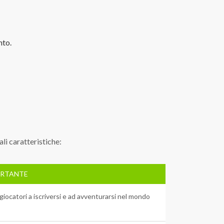
nto.
li caratteristiche:
ORTANTE
 giocatori a iscriversi e ad avventurarsi nel mondo