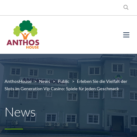
AnthosHouse
>
News
>
Public
>
Erleben Sie die Vielfalt der
Slots im Generation Vip Casino: Spiele für jeden Geschmack
News