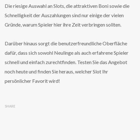
Die riesige Auswahl an Slots, die attraktiven Boni sowie die
Schnelligkeit der Auszahlungen sind nur einige der vielen
Gründe, warum Spieler hier ihre Zeit verbringen sollten.
Darüber hinaus sorgt die benutzerfreundliche Oberfläche
dafür, dass sich sowohl Neulinge als auch erfahrene Spieler
schnell und einfach zurechtfinden. Testen Sie das Angebot
noch heute und finden Sie heraus, welcher Slot Ihr
persönlicher Favorit wird!
SHARE