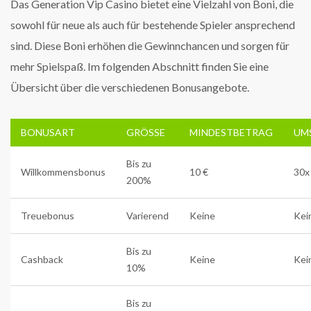
Das Generation Vip Casino bietet eine Vielzahl von Boni, die
sowohl für neue als auch für bestehende Spieler ansprechend
sind. Diese Boni erhöhen die Gewinnchancen und sorgen für
mehr Spielspaß. Im folgenden Abschnitt finden Sie eine
Übersicht über die verschiedenen Bonusangebote.
BONUSART
GRÖSSE
MINDESTBETRAG
UM
Bis zu
Willkommensbonus
10 €
30x
200%
Treuebonus
Varierend
Keine
Kei
Bis zu
Cashback
Keine
Kei
10%
Bis zu