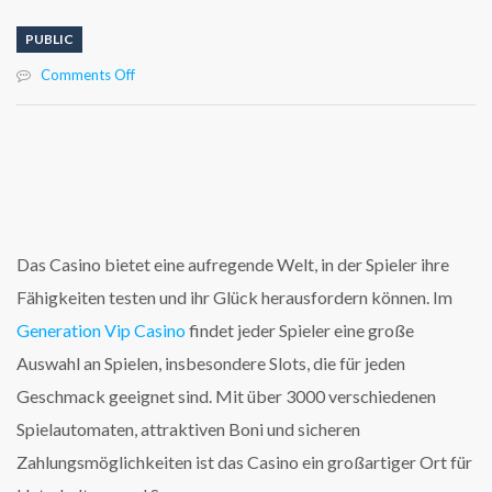
PUBLIC
on
Comments Off
Erleben
Sie
die
Vielfalt
der
Slots
im
Generation
Das Casino bietet eine aufregende Welt, in der Spieler ihre
Vip
Casino:
Fähigkeiten testen und ihr Glück herausfordern können. Im
Spiele
Generation Vip Casino
findet jeder Spieler eine große
für
jeden
Auswahl an Spielen, insbesondere Slots, die für jeden
Geschmack
Geschmack geeignet sind. Mit über 3000 verschiedenen
Spielautomaten, attraktiven Boni und sicheren
Zahlungsmöglichkeiten ist das Casino ein großartiger Ort für