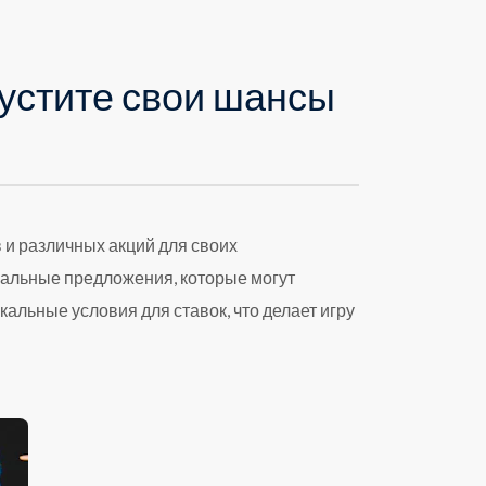
упустите свои шансы
 и различных акций для своих
циальные предложения, которые могут
кальные условия для ставок, что делает игру