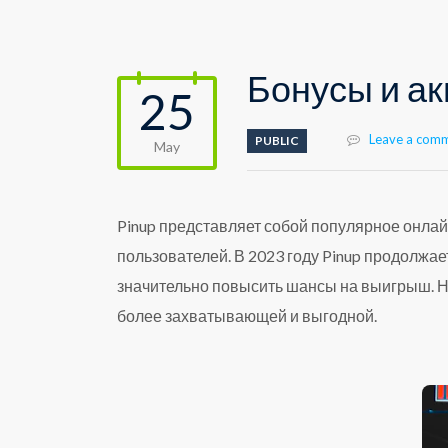
Бонусы и ак
25
Leave a com
PUBLIC
May
Pinup представляет собой популярное онлай
пользователей. В 2023 году Pinup продолжа
значительно повысить шансы на выигрыш. Н
более захватывающей и выгодной.