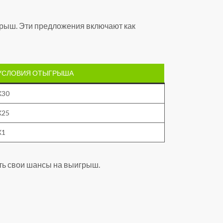
грыш. Эти предложения включают как
УСЛОВИЯ ОТЫГРЫША
Х30
Х25
Х1
ить свои шансы на выигрыш.