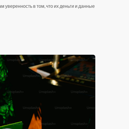
м уверенность в том, что их деньги и данные