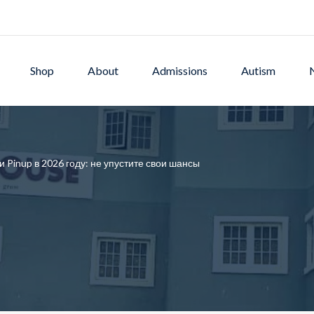
Shop
About
Admissions
Autism
и Pinup в 2026 году: не упустите свои шансы