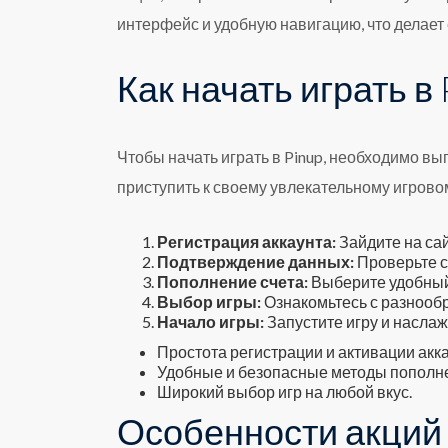
интерфейс и удобную навигацию, что делает 
Как начать играть в 
Чтобы начать играть в Pinup, необходимо в
приступить к своему увлекательному игрово
Регистрация аккаунта:
Зайдите на сай
Подтверждение данных:
Проверьте с
Пополнение счета:
Выберите удобный 
Выбор игры:
Ознакомьтесь с разнообр
Начало игры:
Запустите игру и наслаж
Простота регистрации и активации акка
Удобные и безопасные методы пополне
Широкий выбор игр на любой вкус.
Особенности акций 