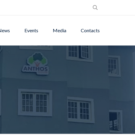
News
Events
Media
Contacts