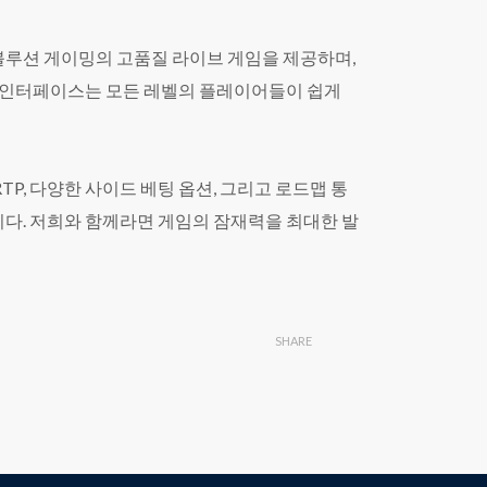
볼루션 게이밍의 고품질 라이브 게임을 제공하며,
인 인터페이스는 모든 레벨의 플레이어들이 쉽게
P, 다양한 사이드 베팅 옵션, 그리고 로드맵 통
니다. 저희와 함께라면 게임의 잠재력을 최대한 발
SHARE