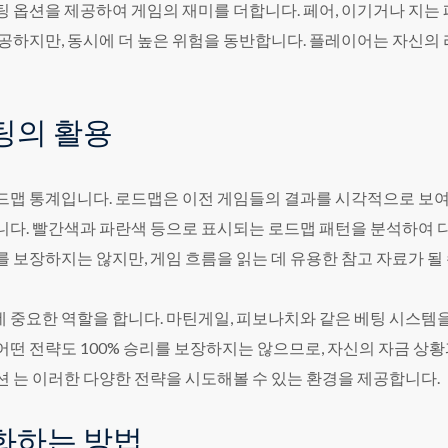
 옵션을 제공하여 게임의 재미를 더합니다. 페어, 이기거나 지는 
제공하지만, 동시에 더 높은 위험을 동반합니다. 플레이어는 자신의
팅의 활용
로드맵 통계입니다. 로드맵은 이전 게임들의 결과를 시각적으로 보
됩니다. 빨간색과 파란색 등으로 표시되는 로드맵 패턴을 분석하여
 보장하지는 않지만, 게임 흐름을 읽는 데 유용한 참고 자료가 될 
 중요한 역할을 합니다. 마틴게일, 피보나치와 같은 베팅 시스템
어떤 전략도 100% 승리를 보장하지는 않으므로, 자신의 자금 상황
션 는 이러한 다양한 전략을 시도해볼 수 있는 환경을 제공합니다.
화하는 방법