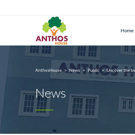
Home
AnthosHouse
>
News
>
Public
>
Uncover the b
News