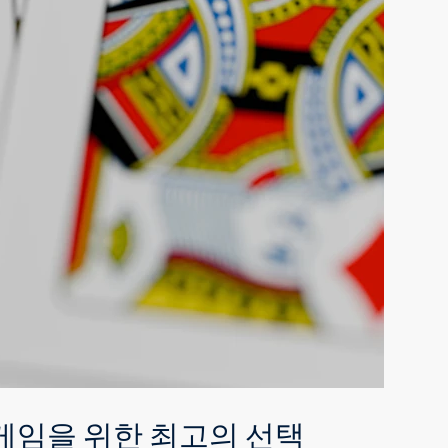
게임을 위한 최고의 선택