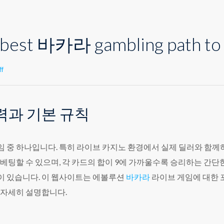
 best 바카라 gambling path to 
on
f
Uncover
the
best
력과 기본 규칙
바
카
라
gambling
임 중 하나입니다. 특히 라이브 카지노 환경에서 실제 딜러와 함
path
to
 베팅할 수 있으며, 각 카드의 합이 9에 가까울수록 승리하는 간단
top
이 있습니다. 이 웹사이트는 에볼루션
바카라
라이브 게임에 대한 
wins
을 자세히 설명합니다.