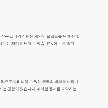
 전문 딜러의 진행은 게임의 몰입도를 높여주며,
우는 재미를 느낄 수 있습니다. 이는 를 즐기는
가 장기적으로 돌려받을 수 있는 금액의 비율을 나타내
 가지는 경향이 있습니다. 이러한 통계를 파악하는