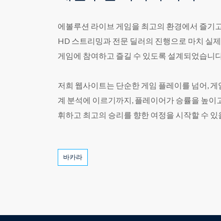
에볼루션 라이브 게임을 최고의 환경에서 즐기고 
HD 스트리밍과 전문 딜러의 진행으로 마치 실
게임에 참여하고 즐길 수 있도록 설계되었습니다
저희 웹사이트는 단순한 게임 플레이를 넘어, 게임
계 분석에 이르기까지, 플레이어가 승률을 높이고
휘하고 최고의 승리를 향한 여정을 시작할 수 있
Tags
바카라