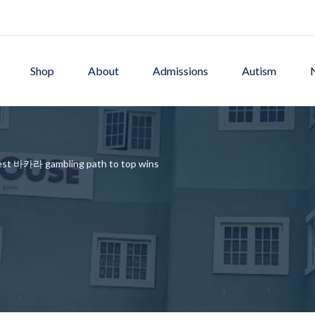
Shop
About
Admissions
Autism
est 바카라 gambling path to top wins