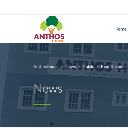
Home
AnthosHouse
>
News
>
Public
>
Beat the odds:
News