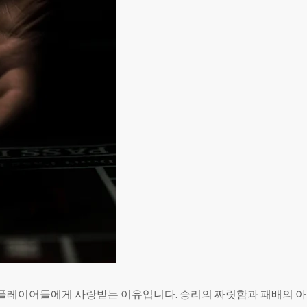
 플레이어들에게 사랑받는 이유입니다. 승리의 짜릿함과 패배의 아