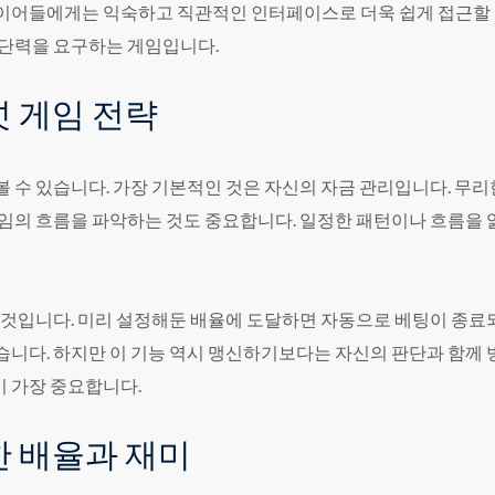
이어들에게는 익숙하고 직관적인 인터페이스로 더욱 쉽게 접근할 수
판단력을 요구하는 게임입니다.
 게임 전략
 수 있습니다. 가장 기본적인 것은 자신의 자금 관리입니다. 무리
게임의 흐름을 파악하는 것도 중요합니다. 일정한 패턴이나 흐름을
는 것입니다. 미리 설정해둔 배율에 도달하면 자동으로 베팅이 종
습니다. 하지만 이 기능 역시 맹신하기보다는 자신의 판단과 함께
이 가장 중요합니다.
 배율과 재미