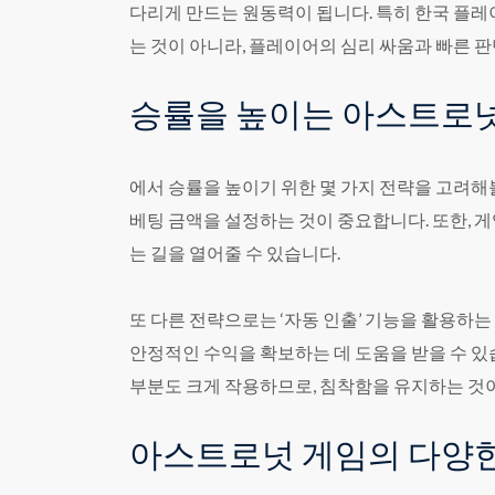
다리게 만드는 원동력이 됩니다. 특히 한국 플레
는 것이 아니라, 플레이어의 심리 싸움과 빠른 
승률을 높이는 아스트로넛
에서 승률을 높이기 위한 몇 가지 전략을 고려해볼
베팅 금액을 설정하는 것이 중요합니다. 또한, 
는 길을 열어줄 수 있습니다.
또 다른 전략으로는 ‘자동 인출’ 기능을 활용하
안정적인 수익을 확보하는 데 도움을 받을 수 있
부분도 크게 작용하므로, 침착함을 유지하는 것
아스트로넛 게임의 다양한