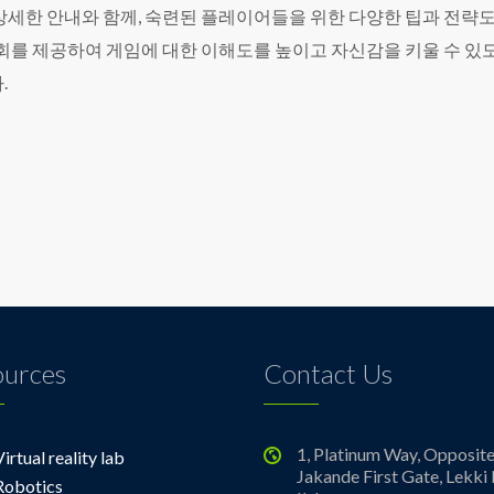
세한 안내와 함께, 숙련된 플레이어들을 위한 다양한 팁과 전략도 얻
회를 제공하여 게임에 대한 이해도를 높이고 자신감을 키울 수 있
.
ources
Contact Us
1, Platinum Way, Opposit
Virtual reality lab
Jakande First Gate, Lekki
Robotics