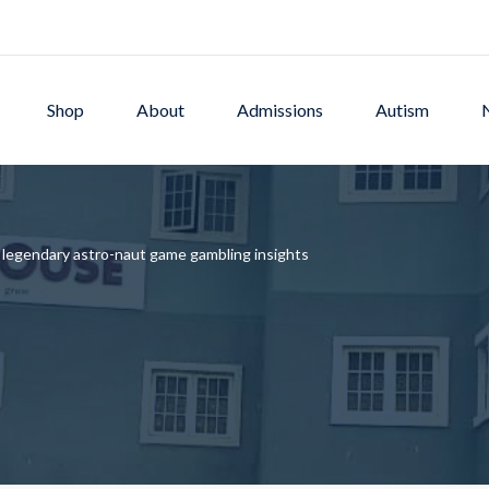
Shop
About
Admissions
Autism
 legendary astro-naut game gambling insights