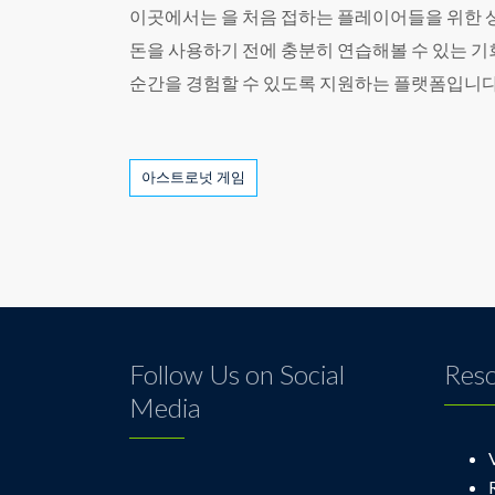
이곳에서는 을 처음 접하는 플레이어들을 위한 상
돈을 사용하기 전에 충분히 연습해볼 수 있는 기
순간을 경험할 수 있도록 지원하는 플랫폼입니다
Tags
아스트로넛 게임
Follow Us on Social
Res
Media