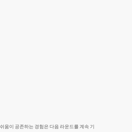
쉬움이 공존하는 경험은 다음 라운드를 계속 기