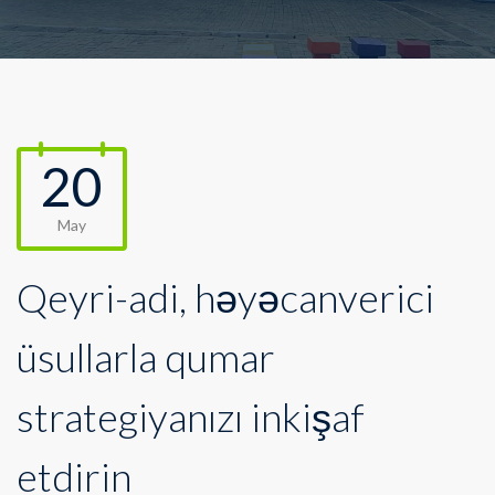
20
May
Qeyri-adi, həyəcanverici
üsullarla qumar
strategiyanızı inkişaf
etdirin