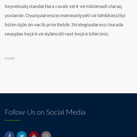
beynəlxalq standartlara cavab verir və mütəmadi olaraq
yoxlanılır. Oyunçularımızın məmnuniyyəti və təhlükəsizliyi
bizim üçün ən vacib prioritetdir. Strategiyalarınızı burada
sınaqdan keçirə və əyləncəli vaxt keçirə bilərsiniz.
SHARE
Follow Us on Social Media