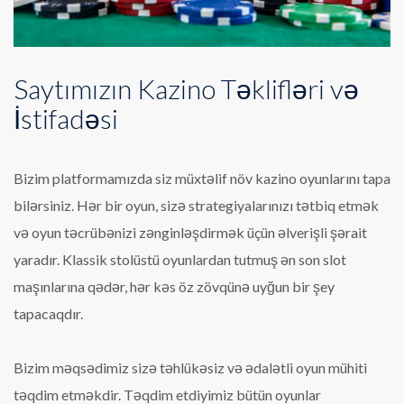
Saytımızın Kazino Təklifləri və
İstifadəsi
Bizim platformamızda siz müxtəlif növ kazino oyunlarını tapa
bilərsiniz. Hər bir oyun, sizə strategiyalarınızı tətbiq etmək
və oyun təcrübənizi zənginləşdirmək üçün əlverişli şərait
yaradır. Klassik stolüstü oyunlardan tutmuş ən son slot
maşınlarına qədər, hər kəs öz zövqünə uyğun bir şey
tapacaqdır.
Bizim məqsədimiz sizə təhlükəsiz və ədalətli oyun mühiti
təqdim etməkdir. Təqdim etdiyimiz bütün oyunlar