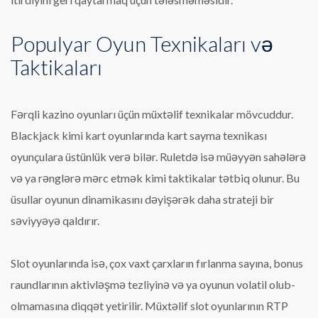
Populyar Oyun Texnikaları və
Taktikaları
Fərqli kazino oyunları üçün müxtəlif texnikalar mövcuddur.
Blackjack kimi kart oyunlarında kart sayma texnikası
oyunçulara üstünlük verə bilər. Ruletdə isə müəyyən sahələrə
və ya rənglərə mərc etmək kimi taktikalar tətbiq olunur. Bu
üsullar oyunun dinamikasını dəyişərək daha strateji bir
səviyyəyə qaldırır.
Slot oyunlarında isə, çox vaxt çarxların fırlanma sayına, bonus
raundlarının aktivləşmə tezliyinə və ya oyunun volatil olub-
olmamasına diqqət yetirilir. Müxtəlif slot oyunlarının RTP