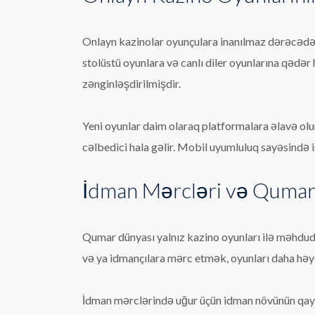
Onlayn kazinolar oyunçulara inanılmaz dərəcədə ge
stolüstü oyunlara və canlı diler oyunlarına qədər 
zənginləşdirilmişdir.
Yeni oyunlar daim olaraq platformalara əlavə olun
cəlbedici hala gəlir. Mobil uyumluluq sayəsində
İdman Mərcləri və Qumar
Qumar dünyası yalnız kazino oyunları ilə məhdud
və ya idmançılara mərc etmək, oyunları daha həyə
İdman mərclərində uğur üçün idman növünün qaydal