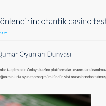
lendirin: otantik casino test
on
 Off
Oyununuzu
yönlendirin:
otantik
Qumar Oyunları Dünyası
casino
testi
ve
kumar
lar təqdim edir. Onlayn kazino platformaları oyunçulara inanılm
başarısı
yğun minlərlə oyun tapmaq mümkündür, slot maşınlarından tutmuş