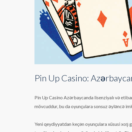
Pin Up Casino: Azərbayc
Pin Up Casino Azərbaycanda lisenziyalı və etiba
mövcuddur, bu da oyunçulara sonsuz əyləncə imkanl
Yeni qeydiyyatdan keçən oyunçulara xüsusi xoş gə