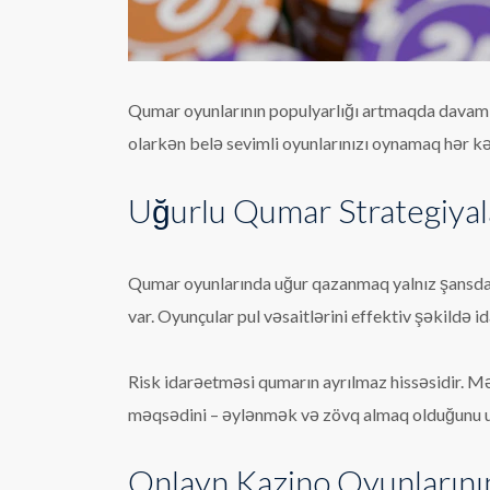
Qumar oyunlarının populyarlığı artmaqda davam edi
olarkən belə sevimli oyunlarınızı oynamaq hər kə
Uğurlu Qumar Strategiyala
Qumar oyunlarında uğur qazanmaq yalnız şansdan d
var. Oyunçular pul vəsaitlərini effektiv şəkildə 
Risk idarəetməsi qumarın ayrılmaz hissəsidir. 
məqsədini – əylənmək və zövq almaq olduğunu un
Onlayn Kazino Oyunlarının