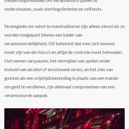
bieden hulpmiddelen om verantwoord spelen te
ondersteunen, zoals stortingslimieten en zelftests.
Strategieën om winst te maximaliseren zijn alleen zinvol als ze
worden toegepast binnen een kader van
verantwoordelijkheid. Dit betekent dat men zich bewust
moet zijn van de risico’s en altijd de controle moet behouden.
Het nemen van pauzes, het vermijden van spelen onder
invloed van alcohol of emotionele stress, en het zien van
gokken als een vrijetijdsbesteding in plaats van een manier
om geld te verdienen, zijn allemaal componenten van een
verantwoorde aanpak.