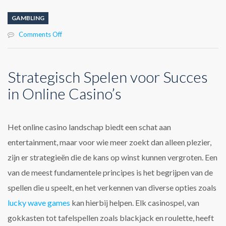
GAMBLING
on
Comments Off
Optimaliseer
je
spel:
Strategisch Spelen voor Succes
baanbrekende
strategieën
in Online Casino’s
om
gokwinsten
te
verbeteren
Het online casino landschap biedt een schat aan
entertainment, maar voor wie meer zoekt dan alleen plezier,
zijn er strategieën die de kans op winst kunnen vergroten. Een
van de meest fundamentele principes is het begrijpen van de
spellen die u speelt, en het verkennen van diverse opties zoals
lucky wave games
kan hierbij helpen. Elk casinospel, van
gokkasten tot tafelspellen zoals blackjack en roulette, heeft