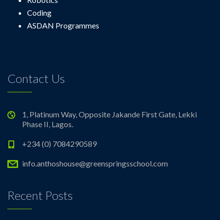
Coding
ASDAN Programmes
Contact Us
1, Platinum Way, Opposite Jakande First Gate, Lekki
Phase II, Lagos.
+234 (0) 7084290589
info.anthoshouse@greenspringsschool.com
Recent Posts