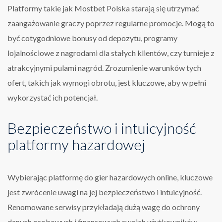
Platformy takie jak Mostbet Polska starają się utrzymać
zaangażowanie graczy poprzez regularne promocje. Mogą to
być cotygodniowe bonusy od depozytu, programy
lojalnościowe z nagrodami dla stałych klientów, czy turnieje z
atrakcyjnymi pulami nagród. Zrozumienie warunków tych
ofert, takich jak wymogi obrotu, jest kluczowe, aby w pełni
wykorzystać ich potencjał.
Bezpieczeństwo i intuicyjność
platformy hazardowej
Wybierając platformę do gier hazardowych online, kluczowe
jest zwrócenie uwagi na jej bezpieczeństwo i intuicyjność.
Renomowane serwisy przykładają dużą wagę do ochrony
danych osobowych i finansowych swoich użytkowników,