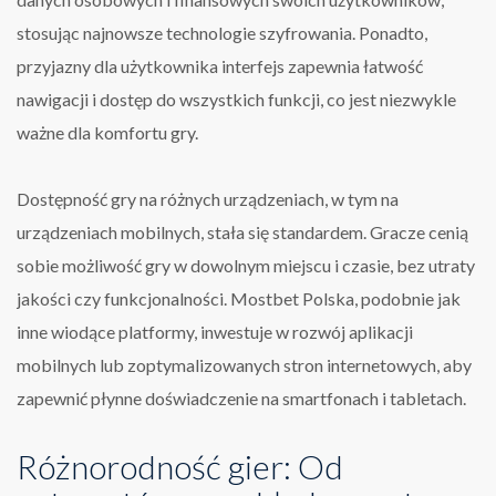
stosując najnowsze technologie szyfrowania. Ponadto,
przyjazny dla użytkownika interfejs zapewnia łatwość
nawigacji i dostęp do wszystkich funkcji, co jest niezwykle
ważne dla komfortu gry.
Dostępność gry na różnych urządzeniach, w tym na
urządzeniach mobilnych, stała się standardem. Gracze cenią
sobie możliwość gry w dowolnym miejscu i czasie, bez utraty
jakości czy funkcjonalności. Mostbet Polska, podobnie jak
inne wiodące platformy, inwestuje w rozwój aplikacji
mobilnych lub zoptymalizowanych stron internetowych, aby
zapewnić płynne doświadczenie na smartfonach i tabletach.
Różnorodność gier: Od