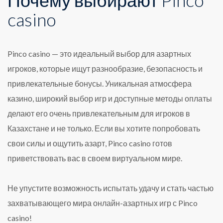
Почему выбирают Pinco
casino
Pinco casino — это идеальный выбор для азартных
игроков, которые ищут разнообразие, безопасность и
привлекательные бонусы. Уникальная атмосфера
казино, широкий выбор игр и доступные методы оплаты
делают его очень привлекательным для игроков в
Казахстане и не только. Если вы хотите попробовать
свои силы и ощутить азарт, Pinco casino готов
приветствовать вас в своем виртуальном мире.
Не упустите возможность испытать удачу и стать частью
захватывающего мира онлайн-азартных игр с Pinco
casino!