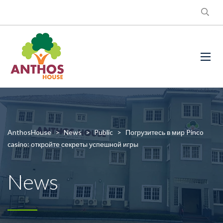
AnthosHouse
>
News
>
Public
>
Погрузитесь в мир Pinco
casino: откройте секреты успешной игры
News