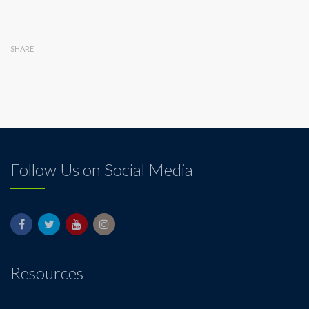
SHARE
Follow Us on Social Media
Resources