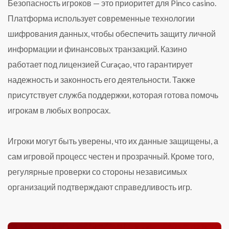
Безопасность игроков — это приоритет для Pinco casino.
Платформа использует современные технологии
шифрования данных, чтобы обеспечить защиту личной
информации и финансовых транзакций. Казино
работает под лицензией Curaçao, что гарантирует
надежность и законность его деятельности. Также
присутствует служба поддержки, которая готова помочь
игрокам в любых вопросах.
Игроки могут быть уверены, что их данные защищены, а
сам игровой процесс честен и прозрачный. Кроме того,
регулярные проверки со стороны независимых
организаций подтверждают справедливость игр.