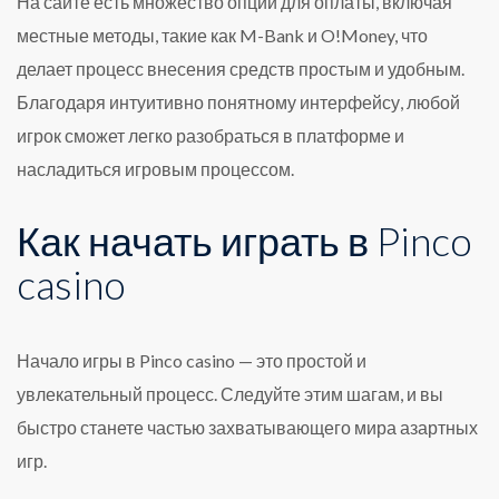
На сайте есть множество опций для оплаты, включая
местные методы, такие как M-Bank и O!Money, что
делает процесс внесения средств простым и удобным.
Благодаря интуитивно понятному интерфейсу, любой
игрок сможет легко разобраться в платформе и
насладиться игровым процессом.
Как начать играть в Pinco
casino
Начало игры в Pinco casino — это простой и
увлекательный процесс. Следуйте этим шагам, и вы
быстро станете частью захватывающего мира азартных
игр.