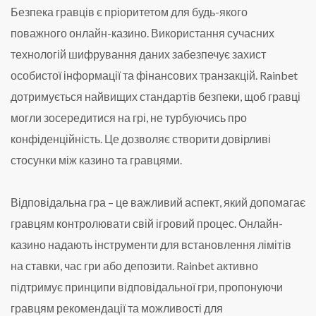
Безпека гравців є пріоритетом для будь-якого
поважного онлайн-казино. Використання сучасних
технологій шифрування даних забезпечує захист
особистої інформації та фінансових транзакцій. Rainbet
дотримується найвищих стандартів безпеки, щоб гравці
могли зосередитися на грі, не турбуючись про
конфіденційність. Це дозволяє створити довірливі
стосунки між казино та гравцями.
Відповідальна гра – це важливий аспект, який допомагає
гравцям контролювати свій ігровий процес. Онлайн-
казино надають інструменти для встановлення лімітів
на ставки, час гри або депозити. Rainbet активно
підтримує принципи відповідальної гри, пропонуючи
гравцям рекомендації та можливості для