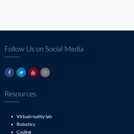
Follow Us on Social Media
Resources
Virtual reality lab
Robotics
Coding