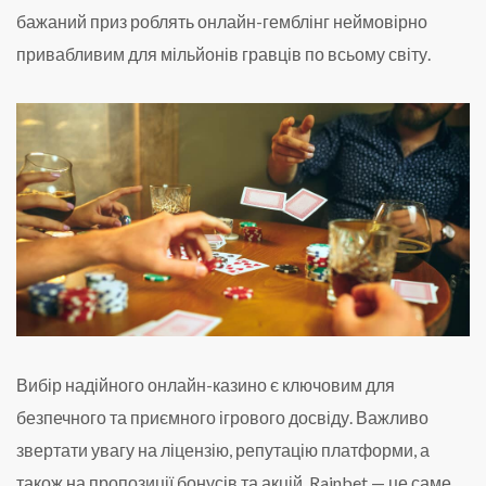
бажаний приз роблять онлайн-гемблінг неймовірно
привабливим для мільйонів гравців по всьому світу.
Вибір надійного онлайн-казино є ключовим для
безпечного та приємного ігрового досвіду. Важливо
звертати увагу на ліцензію, репутацію платформи, а
також на пропозиції бонусів та акцій. Rainbet — це саме