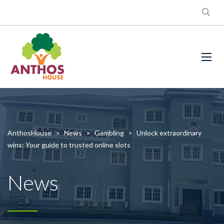
AnthosHouse
>
News
>
Gambling
>
Unlock extraordinary
wins: Your guide to trusted online slots
News