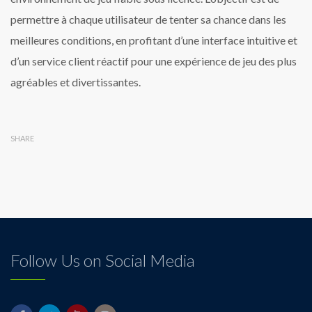
permettre à chaque utilisateur de tenter sa chance dans les
meilleures conditions, en profitant d’une interface intuitive et
d’un service client réactif pour une expérience de jeu des plus
agréables et divertissantes.
SHARE
Follow Us on Social Media