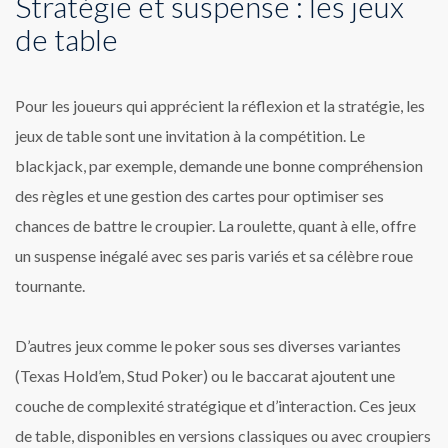
Stratégie et suspense : les jeux
de table
Pour les joueurs qui apprécient la réflexion et la stratégie, les
jeux de table sont une invitation à la compétition. Le
blackjack, par exemple, demande une bonne compréhension
des règles et une gestion des cartes pour optimiser ses
chances de battre le croupier. La roulette, quant à elle, offre
un suspense inégalé avec ses paris variés et sa célèbre roue
tournante.
D’autres jeux comme le poker sous ses diverses variantes
(Texas Hold’em, Stud Poker) ou le baccarat ajoutent une
couche de complexité stratégique et d’interaction. Ces jeux
de table, disponibles en versions classiques ou avec croupiers