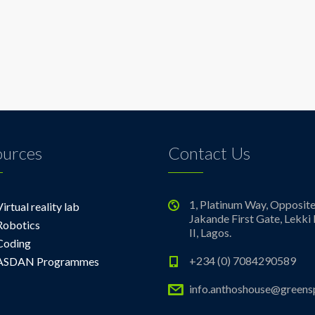
ources
Contact Us
1, Platinum Way, Opposit
Virtual reality lab
Jakande First Gate, Lekki
Robotics
II, Lagos.
Coding
+234 (0) 7084290589
ASDAN Programmes
info.anthoshouse@greens