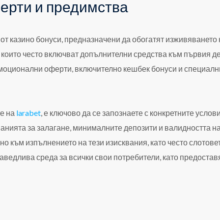
Оферти и предимства
 от казино бонуси, предназначени да обогатят изживяването 
 които често включват допълнителни средства към първия де
оционални оферти, включително кешбек бонуси и специални
те на
larabet
, е ключово да се запознаете с конкретните усло
нията за залагане, минималните депозити и валидността на
о към изпълнението на тези изисквания, като често слотовете
раведлива среда за всички свои потребители, като предоста