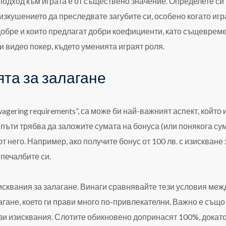
одход към играта е от съществено значение. Определете си 
зкушението да преследвате загубите си, особено когато игра
добре и които предлагат добри коефициенти, като същеврем
и видео покер, където уменията играят роля.
та за залагане
agering requirements”, са може би най-важният аспект, който 
 пъти трябва да заложите сумата на бонуса (или понякога су
т него. Например, ако получите бонус от 100 лв. с изискване
 печалбите си.
исквания за залагане. Винаги сравнявайте тези условия ме
гане, което ги прави много по-привлекателни. Важно е също т
и изисквания. Слотите обикновено допринасят 100%, докато 