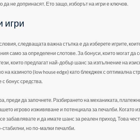
 да не допринасят. Ето защо, изборът на игри е ключов.
 игри
словия, следващата важна стъпка е да изберете игрите, коит
ия само за определени слотове. За бонуси, които могат да се
тези, които предлагат най-добър шанс за изпълнение на изи
 на казиното (low house edge) като блекджек с оптимална ст
 с бонус средства.
а, преди да започнете. Разбирането на механиката, платежн
вашето игрово изживяване и потенциала за печалби. Когато из
 се забавлявате и да имате шанс за реален приход. Това чес
о-стабилни, но по-малки печалби.