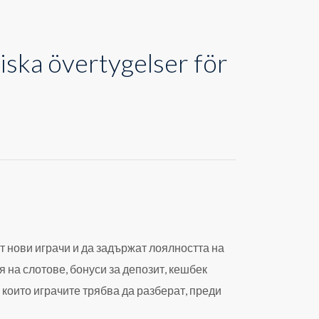
iska övertygelser för
т нови играчи и да задържат лоялността на
на слотове, бонуси за депозит, кешбек
 които играчите трябва да разберат, преди