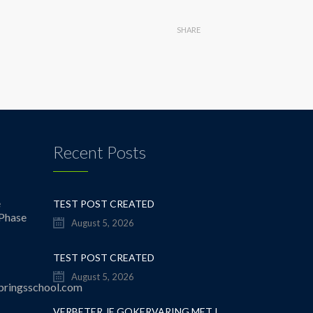
SHARE
Recent Posts
e
TEST POST CREATED
 Phase
August 5, 2026
TEST POST CREATED
August 5, 2026
pringsschool.com
VERBETER JE GOKERVARING MET INSPIRERENDE KAPITAALSTRATEGIEËN