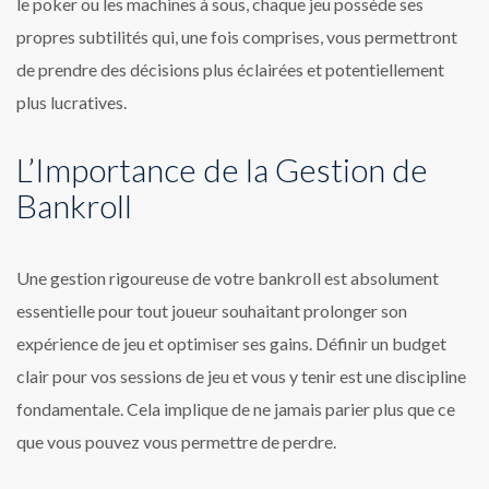
le poker ou les machines à sous, chaque jeu possède ses
propres subtilités qui, une fois comprises, vous permettront
de prendre des décisions plus éclairées et potentiellement
plus lucratives.
L’Importance de la Gestion de
Bankroll
Une gestion rigoureuse de votre bankroll est absolument
essentielle pour tout joueur souhaitant prolonger son
expérience de jeu et optimiser ses gains. Définir un budget
clair pour vos sessions de jeu et vous y tenir est une discipline
fondamentale. Cela implique de ne jamais parier plus que ce
que vous pouvez vous permettre de perdre.