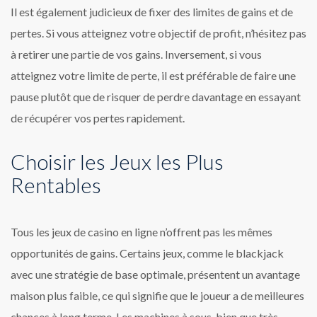
Il est également judicieux de fixer des limites de gains et de
pertes. Si vous atteignez votre objectif de profit, n’hésitez pas
à retirer une partie de vos gains. Inversement, si vous
atteignez votre limite de perte, il est préférable de faire une
pause plutôt que de risquer de perdre davantage en essayant
de récupérer vos pertes rapidement.
Choisir les Jeux les Plus
Rentables
Tous les jeux de casino en ligne n’offrent pas les mêmes
opportunités de gains. Certains jeux, comme le blackjack
avec une stratégie de base optimale, présentent un avantage
maison plus faible, ce qui signifie que le joueur a de meilleures
chances à long terme. Les machines à sous, bien que très