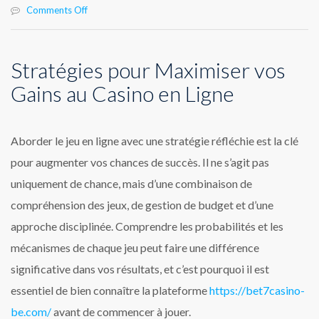
on
Comments Off
Comment
Gagner
Gros
Stratégies pour Maximiser vos
aux
Jeux
Gains au Casino en Ligne
de
Casino
en
Ligne
Aborder le jeu en ligne avec une stratégie réfléchie est la clé
avec
pour augmenter vos chances de succès. Il ne s’agit pas
Bet7
uniquement de chance, mais d’une combinaison de
compréhension des jeux, de gestion de budget et d’une
approche disciplinée. Comprendre les probabilités et les
mécanismes de chaque jeu peut faire une différence
significative dans vos résultats, et c’est pourquoi il est
essentiel de bien connaître la plateforme
https://bet7casino-
be.com/
avant de commencer à jouer.