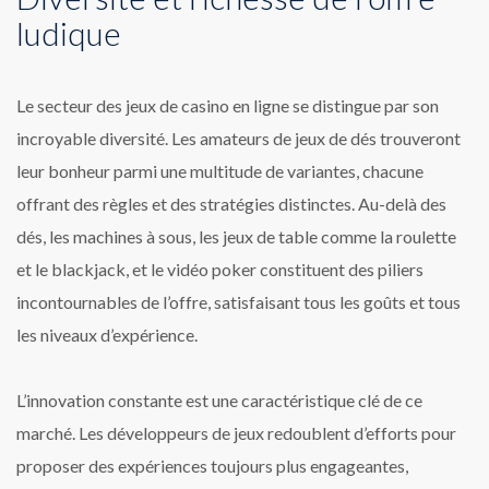
ludique
Le secteur des jeux de casino en ligne se distingue par son
incroyable diversité. Les amateurs de jeux de dés trouveront
leur bonheur parmi une multitude de variantes, chacune
offrant des règles et des stratégies distinctes. Au-delà des
dés, les machines à sous, les jeux de table comme la roulette
et le blackjack, et le vidéo poker constituent des piliers
incontournables de l’offre, satisfaisant tous les goûts et tous
les niveaux d’expérience.
L’innovation constante est une caractéristique clé de ce
marché. Les développeurs de jeux redoublent d’efforts pour
proposer des expériences toujours plus engageantes,