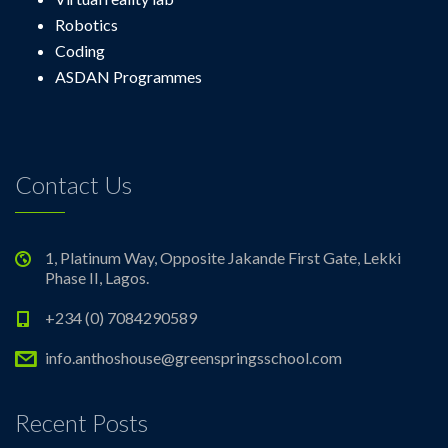
Robotics
Coding
ASDAN Programmes
Contact Us
1, Platinum Way, Opposite Jakande First Gate, Lekki
Phase II, Lagos.
+234 (0) 7084290589
info.anthoshouse@greenspringsschool.com
Recent Posts