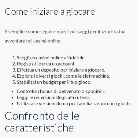
Come iniziare a giocare
È semplice come seguire questi passaggi per iniziare la tua
avventura nei casinò online:
Scegli un casinò online affidabile.
Registrati e crea un account.
Effettua un deposito per iniziare a giocare.
Esplora i diversi giochi, come le slot machine.
Stabilisci un budget per il tuo gioco.
Controlla i bonus di benvenuto disponibili.
Leggi le recensioni degli altri utenti.
Utilizza le versioni demo per familiarizzare con i giochi.
Confronto delle
caratteristiche