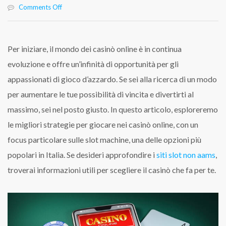
on
Comments Off
Descubre
tu
fortuna:
prueba
Per iniziare, il mondo dei casinò online è in continua
estas
evoluzione e offre un’infinità di opportunità per gli
estrategias
de
appassionati di gioco d’azzardo. Se sei alla ricerca di un modo
casino
per aumentare le tue possibilità di vincita e divertirti al
de
vanguardia
massimo, sei nel posto giusto. In questo articolo, esploreremo
le migliori strategie per giocare nei casinò online, con un
focus particolare sulle slot machine, una delle opzioni più
popolari in Italia. Se desideri approfondire i
siti slot non aams
,
troverai informazioni utili per scegliere il casinò che fa per te.