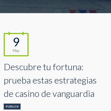
9
May
Descubre tu fortuna:
prueba estas estrategias
de casino de vanguardia
PUBLICK