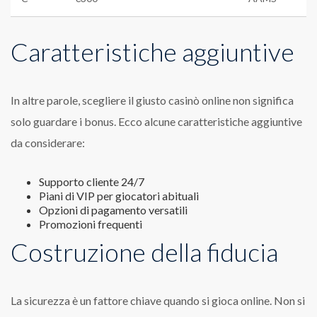
Caratteristiche aggiuntive
In altre parole, scegliere il giusto casinò online non significa
solo guardare i bonus. Ecco alcune caratteristiche aggiuntive
da considerare:
Supporto cliente 24/7
Piani di VIP per giocatori abituali
Opzioni di pagamento versatili
Promozioni frequenti
Costruzione della fiducia
La sicurezza è un fattore chiave quando si gioca online. Non si