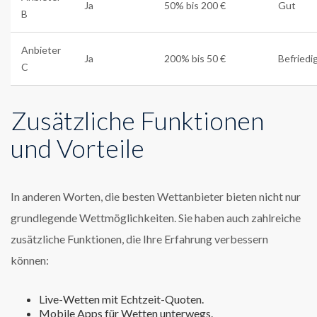
Ja
50% bis 200 €
Gut
B
Anbieter
Ja
200% bis 50 €
Befriedi
C
Zusätzliche Funktionen
und Vorteile
In anderen Worten, die besten Wettanbieter bieten nicht nur
grundlegende Wettmöglichkeiten. Sie haben auch zahlreiche
zusätzliche Funktionen, die Ihre Erfahrung verbessern
können:
Live-Wetten mit Echtzeit-Quoten.
Mobile Apps für Wetten unterwegs.