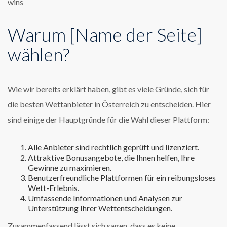
Warum [Name der Seite]
wählen?
Wie wir bereits erklärt haben, gibt es viele Gründe, sich für
die besten Wettanbieter in Österreich zu entscheiden. Hier
sind einige der Hauptgründe für die Wahl dieser Plattform:
Alle Anbieter sind rechtlich geprüft und lizenziert.
Attraktive Bonusangebote, die Ihnen helfen, Ihre
Gewinne zu maximieren.
Benutzerfreundliche Plattformen für ein reibungsloses
Wett-Erlebnis.
Umfassende Informationen und Analysen zur
Unterstützung Ihrer Wettentscheidungen.
Zusammenfassend lässt sich sagen, dass es keine