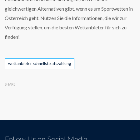
gleichwertigen Alternativen gibt, wenn es um Sportwetten in
Österreich geht. Nutzen Sie die Informationen, die wir zur
Verfügung stellen, um die besten Wettanbieter für sich zu
finden!
Tags
wettanbieter schnellste atszahlung
SHARE
Follow Us on Social Media