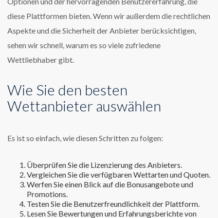
Optionen und der hervorragenden Benutzererfahrung, die
diese Plattformen bieten. Wenn wir außerdem die rechtlichen
Aspekte und die Sicherheit der Anbieter berücksichtigen,
sehen wir schnell, warum es so viele zufriedene
Wettliebhaber gibt.
Wie Sie den besten
Wettanbieter auswählen
Es ist so einfach, wie diesen Schritten zu folgen:
Überprüfen Sie die Lizenzierung des Anbieters.
Vergleichen Sie die verfügbaren Wettarten und Quoten.
Werfen Sie einen Blick auf die Bonusangebote und
Promotions.
Testen Sie die Benutzerfreundlichkeit der Plattform.
Lesen Sie Bewertungen und Erfahrungsberichte von