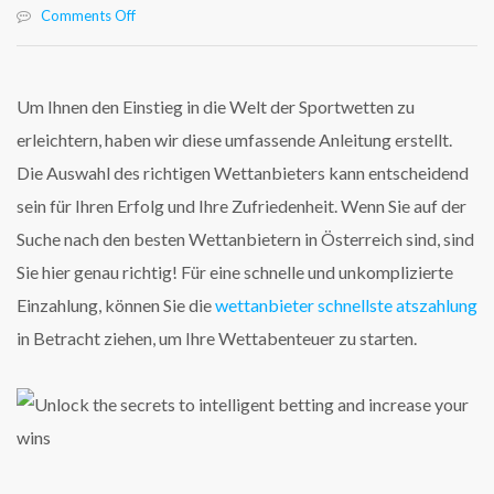
on
Comments Off
Descubre
los
secretos
de
Um Ihnen den Einstieg in die Welt der Sportwetten zu
las
erleichtern, haben wir diese umfassende Anleitung erstellt.
apuestas
inteligentes
Die Auswahl des richtigen Wettanbieters kann entscheidend
y
sein für Ihren Erfolg und Ihre Zufriedenheit. Wenn Sie auf der
aumenta
tus
Suche nach den besten Wettanbietern in Österreich sind, sind
ganancias
Sie hier genau richtig! Für eine schnelle und unkomplizierte
Einzahlung, können Sie die
wettanbieter schnellste atszahlung
in Betracht ziehen, um Ihre Wettabenteuer zu starten.