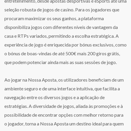
entretenimento, desde apostas desportivas e eSports até uma
seleção robusta de jogos de casino. Para os jogadores que
procuram maximizar os seus ganhos, a plataforma
disponibiliza jogos com diferentes níveis de vantagem da
casa e RTPs variados, permitindo a escolha estratégica. A
experiência de jogo é enriquecida por bónus exclusivos, como
o bónus de boas-vindas de até 500€ mais 200 giros grátis,
que podem potenciar ainda mais as suas sessões de jogo.
Ao jogar na Nossa Aposta, os utilizadores beneficiam de um
ambiente seguro e de uma interface intuitiva, que facilita a
navegação entre os diversos jogos e a aplicação de
estratégias. A diversidade de jogos, aliada às promoções e à
possibilidade de encontrar opções com melhor retorno para
o jogador, torna a Nossa Aposta um destino ideal para quem