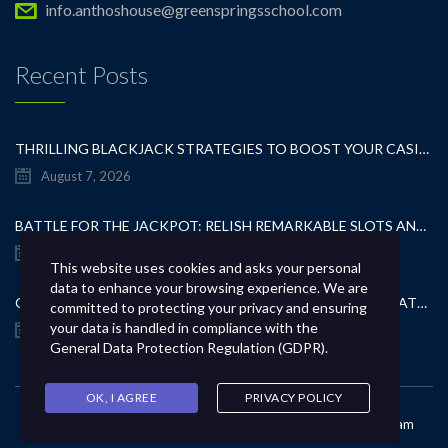
info.anthoshouse@greenspringsschool.com
Recent Posts
THRILLING BLACKJACK STRATEGIES TO BOOST YOUR CASINO WINS
August 7, 2026
BATTLE FOR THE JACKPOT: RELISH REMARKABLE SLOTS AND FIERCE GAMBLING COMPETITIONS
August 7, 2026
This website uses cookies and asks your personal
data to enhance your browsing experience. We are
ONTDEK DE EERLIJKE WAARHEID OVER CASINOGOKSTRATEGIEËN
committed to protecting your privacy and ensuring
your data is handled in compliance with the
August 7, 2026
General Data Protection Regulation (GDPR)
.
OK, I AGREE
PRIVACY POLICY
Copyright © 2021 All Rights Reserved. Powered by
GSL IT Team