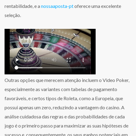
rentabilidade, e a
nossaaposta-pt
oferece uma excelente
seleção.
Outras opções que merecem atenção incluem o Video Poker,
especialmente as variantes com tabelas de pagamento
favoráveis, e certos tipos de Roleta, como a Europeia, que
possui apenas um zero, reduzindo a vantagem do casino. A
análise cuidadosa das regras e das probabilidades de cada
jogo é o primeiro passo para maximizar as suas hipóteses de
sucesso e, consequentemente, os seus ganhos potenciais em