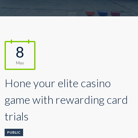
8
May
Hone your elite casino
game with rewarding card
trials
PUBLIC