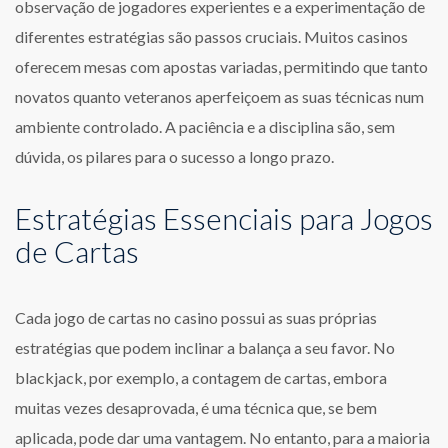
observação de jogadores experientes e a experimentação de
diferentes estratégias são passos cruciais. Muitos casinos
oferecem mesas com apostas variadas, permitindo que tanto
novatos quanto veteranos aperfeiçoem as suas técnicas num
ambiente controlado. A paciência e a disciplina são, sem
dúvida, os pilares para o sucesso a longo prazo.
Estratégias Essenciais para Jogos
de Cartas
Cada jogo de cartas no casino possui as suas próprias
estratégias que podem inclinar a balança a seu favor. No
blackjack, por exemplo, a contagem de cartas, embora
muitas vezes desaprovada, é uma técnica que, se bem
aplicada, pode dar uma vantagem. No entanto, para a maioria