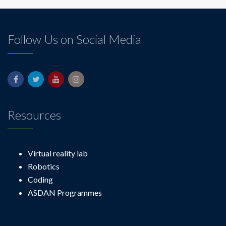
Follow Us on Social Media
Resources
Virtual reality lab
Robotics
Coding
ASDAN Programmes