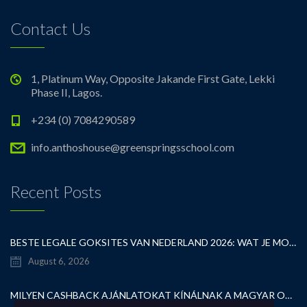
Contact Us
1, Platinum Way, Opposite Jakande First Gate, Lekki
Phase II, Lagos.
+234 (0) 7084290589
info.anthoshouse@greenspringsschool.com
Recent Posts
BESTE LEGALE GOKSITES VAN NEDERLAND 2026: WAT JE MOET WETEN OVER KSA-LICENTIES EN
August 6, 2026
MILYEN CASHBACK AJÁNLATOKAT KÍNÁLNAK A MAGYAR ONLINE CASINO-K 2026-BAN?