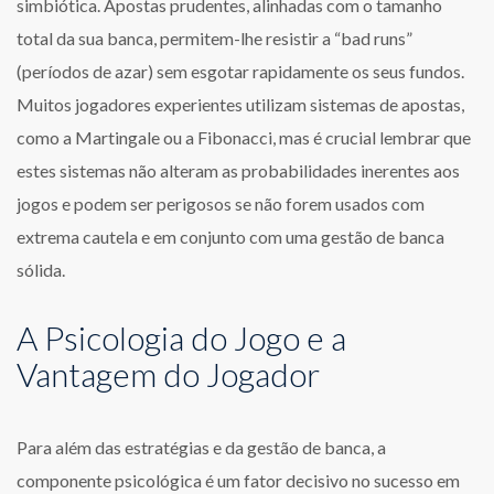
simbiótica. Apostas prudentes, alinhadas com o tamanho
total da sua banca, permitem-lhe resistir a “bad runs”
(períodos de azar) sem esgotar rapidamente os seus fundos.
Muitos jogadores experientes utilizam sistemas de apostas,
como a Martingale ou a Fibonacci, mas é crucial lembrar que
estes sistemas não alteram as probabilidades inerentes aos
jogos e podem ser perigosos se não forem usados com
extrema cautela e em conjunto com uma gestão de banca
sólida.
A Psicologia do Jogo e a
Vantagem do Jogador
Para além das estratégias e da gestão de banca, a
componente psicológica é um fator decisivo no sucesso em