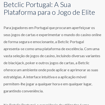
Betclic Portugal: A Sua
Plataforma para o Jogo de Elite
Para jogadores em Portugal que procuram aperfeiçoar os
seus jogos de cartas e experimentar o mundo do casino online
de forma segura e emocionante, a Betclic Portugal
apresenta-se como uma plataforma de excelência. Com uma
vasta seleção de jogos de casino, incluindo diversas variantes
de blackjack, poker e outros jogos de cartas, a Betclic
oferece um ambiente onde pode aplicar e aprimorar as suas
estratégias. A interface intuitiva e a aplicação móvel
permitem-lhe jogar a qualquer hora e em qualquer lugar,
garantindo conveniência.
Na Betclic Portugal, a experiência do utilizador é uma