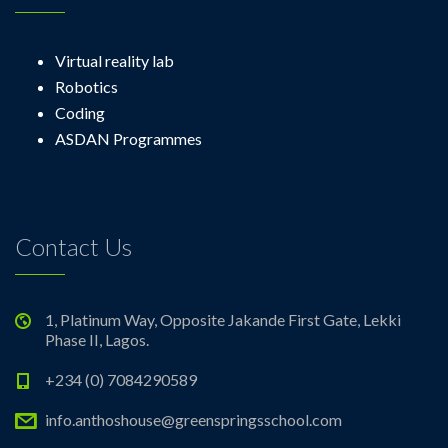
Virtual reality lab
Robotics
Coding
ASDAN Programmes
Contact Us
1, Platinum Way, Opposite Jakande First Gate, Lekki
Phase II, Lagos.
+234 (0) 7084290589
info.anthoshouse@greenspringsschool.com