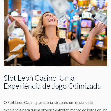
Slot Leon Casino: Uma
Experiência de Jogo Otimizada
O Slot Leon Casino posiciona-se como um destino de
excelência para quem procura entretenimento de jogos online