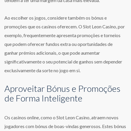
tendem a ter uma margem da casa mais elevada.
Ao escolher os jogos, considere também os bónus e
promoções que os casinos oferecem. O Slot Leon Casino, por
exemplo, frequentemente apresenta promoções e torneios
que podem oferecer fundos extra ou oportunidades de
ganhar prémios adicionais, o que pode aumentar
significativamente o seu potencial de ganhos sem depender
exclusivamente da sorte no jogo em si.
Aproveitar Bónus e Promoções
de Forma Inteligente
Os casinos online, como o Slot Leon Casino, atraem novos
jogadores com bónus de boas-vindas generosos. Estes bónus