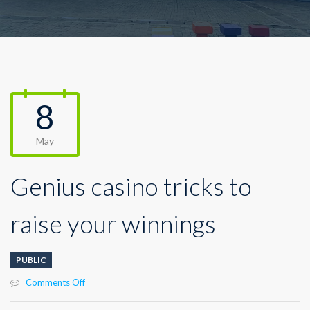
8
May
Genius casino tricks to
raise your winnings
PUBLIC
on
Comments Off
Genius
casino