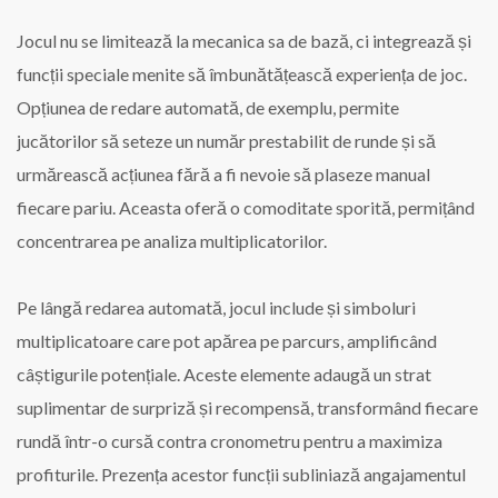
Jocul nu se limitează la mecanica sa de bază, ci integrează și
funcții speciale menite să îmbunătățească experiența de joc.
Opțiunea de redare automată, de exemplu, permite
jucătorilor să seteze un număr prestabilit de runde și să
urmărească acțiunea fără a fi nevoie să plaseze manual
fiecare pariu. Aceasta oferă o comoditate sporită, permițând
concentrarea pe analiza multiplicatorilor.
Pe lângă redarea automată, jocul include și simboluri
multiplicatoare care pot apărea pe parcurs, amplificând
câștigurile potențiale. Aceste elemente adaugă un strat
suplimentar de surpriză și recompensă, transformând fiecare
rundă într-o cursă contra cronometru pentru a maximiza
profiturile. Prezența acestor funcții subliniază angajamentul