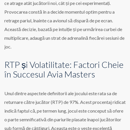
ce atrage atât jucătorii noi, cât și pe cei experimentați.
Provocarea constă în a decide momentul optim pentru a
retrage pariul, înainte ca avionul să dispară de pe ecran.
Această decizie, bazată pe intuiție și pe urmărirea curbei de
multiplicare, adaugă un strat de adrenalină fiecărei sesiuni de
joc.
RTP și Volatilitate: Factori Cheie
în Succesul Avia Masters
Unul dintre aspectele definitorii ale jocului este rata sa de
returnare către jucător (RTP) de 97%. Acest procentaj ridicat
indică faptul că, pe termen lung, jocul este conceput să ofere
o parte semnificativă din pariurile plasate înapoi jucătorilor
sub formă de câștiguri. Aceasta este o veste excelentă