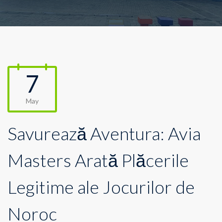
7
May
Savurează Aventura: Avia
Masters Arată Plăcerile
Legitime ale Jocurilor de
Noroc