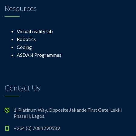
Resources
Virtual reality lab
Robotics
Coding
ASDAN Programmes
Contact Us
1, Platinum Way, Opposite Jakande First Gate, Lekki
Phase II, Lagos.
+234 (0) 7084290589