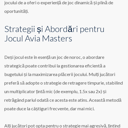
jocului de a oferi o experiență de joc dinamică și plină de
oportunități.
Strategii și Abordări pentru
Jocul Avia Masters
Deși jocul este în esență un joc de noroc, o abordare
strategică poate contribui la gestionarea eficientă a
bugetului și la maximizarea plăcerii jocului. Mulți jucători
preferă să adopte o strategie de retragere timpurie, stabilind
un multiplicator țintă mic (de exemplu, 1.5x sau 2x) și
retrăgând pariul odată ce acesta este atins. Această metodă
poate duce la câștiguri frecvente, dar mai mici.
Alți jucători pot opta pentru o strategie mai agresivă, țintind