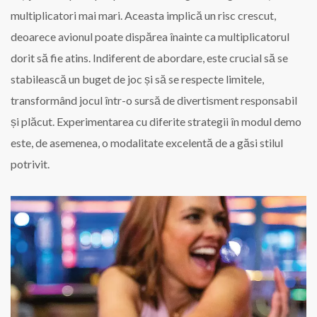
multiplicatori mai mari. Aceasta implică un risc crescut,
deoarece avionul poate dispărea înainte ca multiplicatorul
dorit să fie atins. Indiferent de abordare, este crucial să se
stabilească un buget de joc și să se respecte limitele,
transformând jocul într-o sursă de divertisment responsabil
și plăcut. Experimentarea cu diferite strategii în modul demo
este, de asemenea, o modalitate excelentă de a găsi stilul
potrivit.