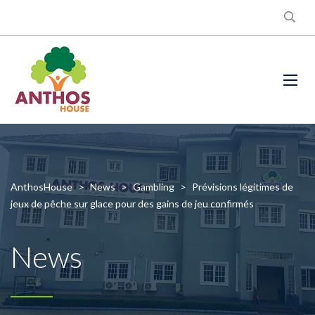
AnthosHouse
>
News
>
Gambling
>
Prévisions légitimes de
jeux de pêche sur glace pour des gains de jeu confirmés
News