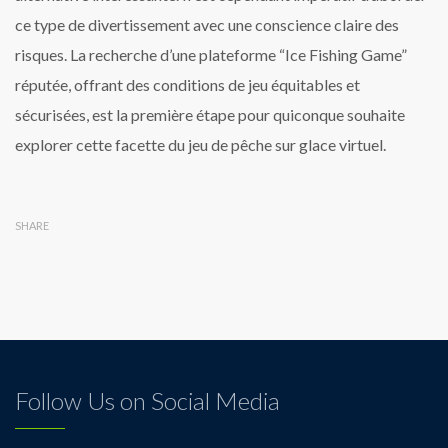
ce type de divertissement avec une conscience claire des
risques. La recherche d’une plateforme “Ice Fishing Game”
réputée, offrant des conditions de jeu équitables et
sécurisées, est la première étape pour quiconque souhaite
explorer cette facette du jeu de pêche sur glace virtuel.
SHARE
Follow Us on Social Media