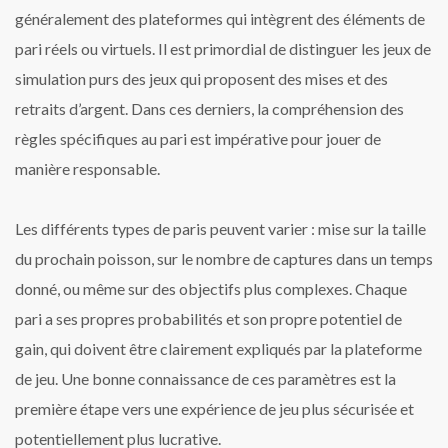
généralement des plateformes qui intègrent des éléments de
pari réels ou virtuels. Il est primordial de distinguer les jeux de
simulation purs des jeux qui proposent des mises et des
retraits d’argent. Dans ces derniers, la compréhension des
règles spécifiques au pari est impérative pour jouer de
manière responsable.
Les différents types de paris peuvent varier : mise sur la taille
du prochain poisson, sur le nombre de captures dans un temps
donné, ou même sur des objectifs plus complexes. Chaque
pari a ses propres probabilités et son propre potentiel de
gain, qui doivent être clairement expliqués par la plateforme
de jeu. Une bonne connaissance de ces paramètres est la
première étape vers une expérience de jeu plus sécurisée et
potentiellement plus lucrative.