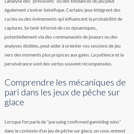
L’analyse des “prévisions” ou des tendances du jeu peut
également s’avérer bénéfique. Certains jeux intègrent des
cycles ou des événements qui influencent la probabilité de
captures. Se tenir informé de ces dynamiques,
potentiellement via des communautés de joueurs ou des
analyses dédiées, peut aider à orienter vos sessions de jeu
vers des moments plus propices aux gains. La patience et la
persévérance sont des vertus souvent récompensées.
Comprendre les mécaniques de
pari dans les jeux de pêche sur
glace
Lorsque l’on parle de “pursuing confirmed gambling wins”
dans le contexte d’un jeu de pêche sur glace, on sous-entend