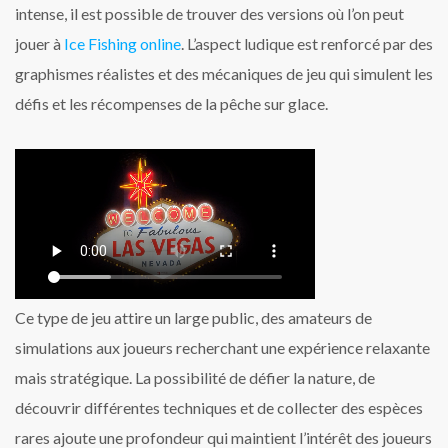
intense, il est possible de trouver des versions où l’on peut
jouer à
Ice Fishing online
. L’aspect ludique est renforcé par des
graphismes réalistes et des mécaniques de jeu qui simulent les
défis et les récompenses de la pêche sur glace.
Ce type de jeu attire un large public, des amateurs de
simulations aux joueurs recherchant une expérience relaxante
mais stratégique. La possibilité de défier la nature, de
découvrir différentes techniques et de collecter des espèces
rares ajoute une profondeur qui maintient l’intérêt des joueurs