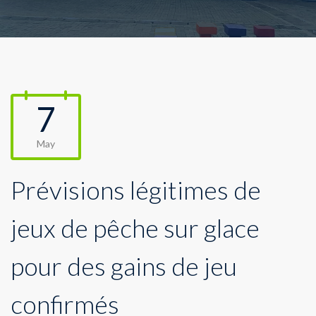
7
May
Prévisions légitimes de
jeux de pêche sur glace
pour des gains de jeu
confirmés