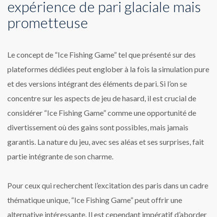
expérience de pari glaciale mais
prometteuse
Le concept de “Ice Fishing Game” tel que présenté sur des
plateformes dédiées peut englober à la fois la simulation pure
et des versions intégrant des éléments de pari. Si l’on se
concentre sur les aspects de jeu de hasard, il est crucial de
considérer “Ice Fishing Game” comme une opportunité de
divertissement où des gains sont possibles, mais jamais
garantis. La nature du jeu, avec ses aléas et ses surprises, fait
partie intégrante de son charme.
Pour ceux qui recherchent l’excitation des paris dans un cadre
thématique unique, “Ice Fishing Game” peut offrir une
alternative intéressante. Il est cependant impératif d’aborder