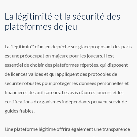
La légitimité et la sécurité des
plateformes de jeu
La “légitimité” d’un jeu de pêche sur glace proposant des paris
est une préoccupation majeure pour les joueurs. Il est
essentiel de choisir des plateformes réputées, qui disposent
de licences valides et qui appliquent des protocoles de
sécurité robustes pour protéger les données personnelles et
financières des utilisateurs. Les avis d’autres joueurs et les
certifications d’organismes indépendants peuvent servir de
guides fiables.
Une plateforme légitime offrira également une transparence