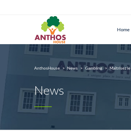
Home
AnthosHouse
>
News
>
Gambling
>
Maîtrisez l
News