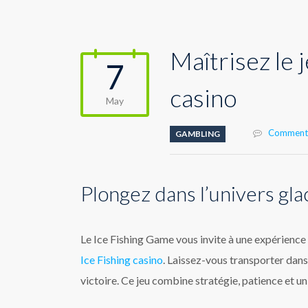
Maîtrisez le 
7
casino
May
Comments
GAMBLING
Plongez dans l’univers gla
Le Ice Fishing Game vous invite à une expérience d
Ice Fishing casino
. Laissez-vous transporter dans
victoire. Ce jeu combine stratégie, patience et 