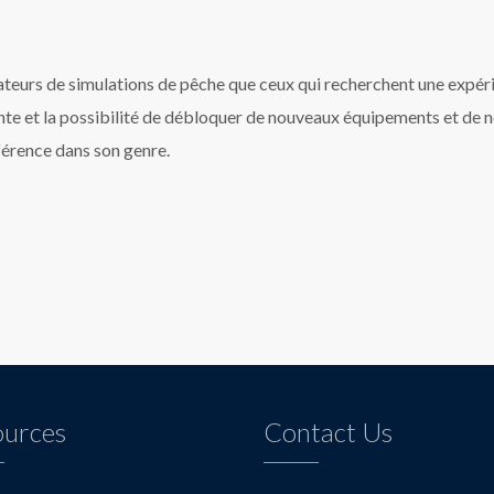
mateurs de simulations de pêche que ceux qui recherchent une expéri
nte et la possibilité de débloquer de nouveaux équipements et de n
férence dans son genre.
ources
Contact Us