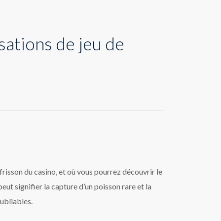
sations de jeu de
 frisson du casino, et où vous pourrez découvrir le
t signifier la capture d’un poisson rare et la
ubliables.