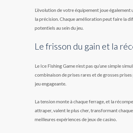
L’évolution de votre équipement joue également u
la précision. Chaque amélioration peut faire la d
potentiels au sein du jeu.
Le frisson du gain et la 
Le Ice Fishing Game n’est pas qu’une simple simula
combinaison de prises rares et de grosses prises 
jeu engageante.
La tension monte à chaque ferrage, et la récompense
attraper, valent le plus cher, transformant chaqu
meilleures expériences de jeux de casino.