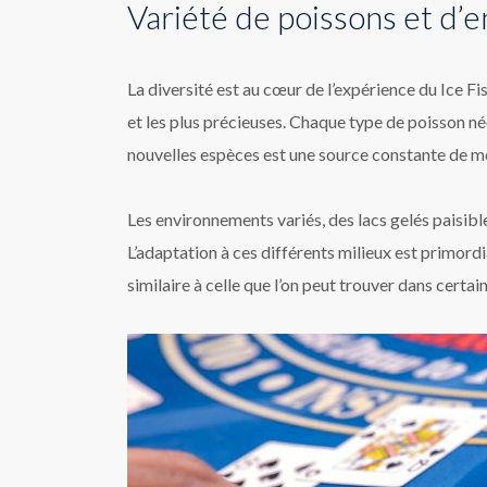
Variété de poissons et d’
La diversité est au cœur de l’expérience du Ice 
et les plus précieuses. Chaque type de poisson 
nouvelles espèces est une source constante de m
Les environnements variés, des lacs gelés paisibl
L’adaptation à ces différents milieux est primordi
similaire à celle que l’on peut trouver dans certain