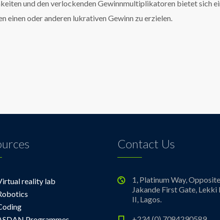
keiten und den verlockenden Gewinnmultiplikatoren bietet sich ei
n einen oder anderen lukrativen Gewinn zu erzielen.
ources
Contact Us
1, Platinum Way, Opposit
Virtual reality lab
Jakande First Gate, Lekki
Robotics
II, Lagos.
Coding
+234 (0) 7084290589
ASDAN Programmes