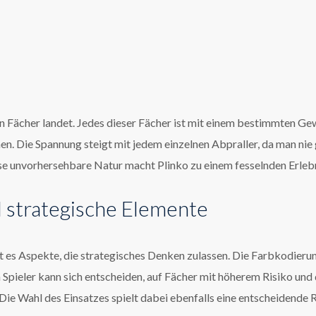
eren Fächer landet. Jedes dieser Fächer ist mit einem bestimmten G
en. Die Spannung steigt mit jedem einzelnen Abpraller, da man nie
ese unvorhersehbare Natur macht Plinko zu einem fesselnden Erlebn
 strategische Elemente
t es Aspekte, die strategisches Denken zulassen. Die Farbkodierung
n Spieler kann sich entscheiden, auf Fächer mit höherem Risiko un
Die Wahl des Einsatzes spielt dabei ebenfalls eine entscheidende R