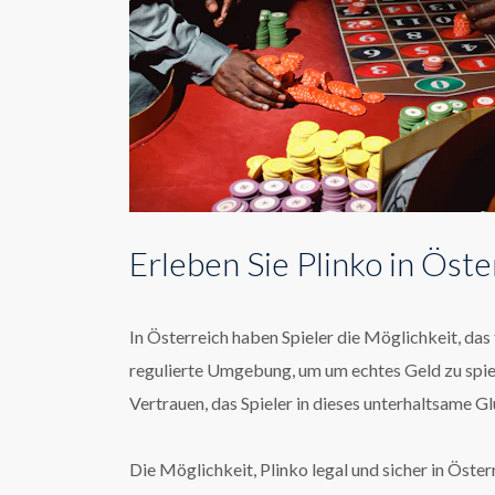
Erleben Sie Plinko in Ös
In Österreich haben Spieler die Möglichkeit, das
regulierte Umgebung, um um echtes Geld zu spiele
Vertrauen, das Spieler in dieses unterhaltsame Gl
Die Möglichkeit, Plinko legal und sicher in Öster