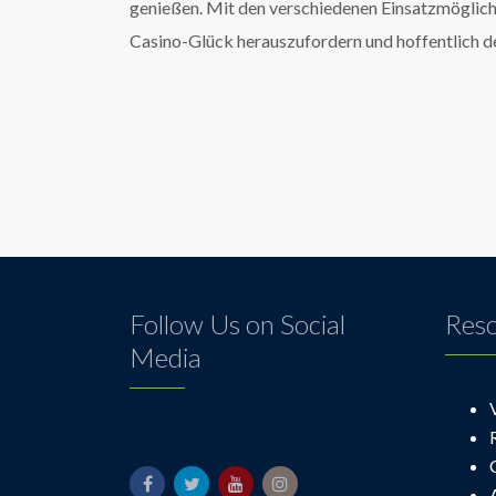
genießen. Mit den verschiedenen Einsatzmöglich
Casino-Glück herauszufordern und hoffentlich de
Follow Us on Social
Res
Media