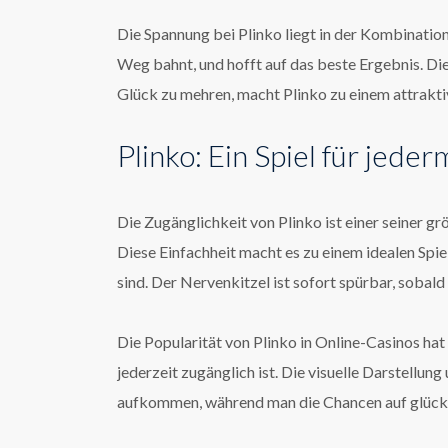
Die Spannung bei Plinko liegt in der Kombination
Weg bahnt, und hofft auf das beste Ergebnis. D
Glück zu mehren, macht Plinko zu einem attraktiv
Plinko: Ein Spiel für jede
Die Zugänglichkeit von Plinko ist einer seiner g
Diese Einfachheit macht es zu einem idealen Spie
sind. Der Nervenkitzel ist sofort spürbar, sobald 
Die Popularität von Plinko in Online-Casinos hat 
jederzeit zugänglich ist. Die visuelle Darstellu
aufkommen, während man die Chancen auf glückl