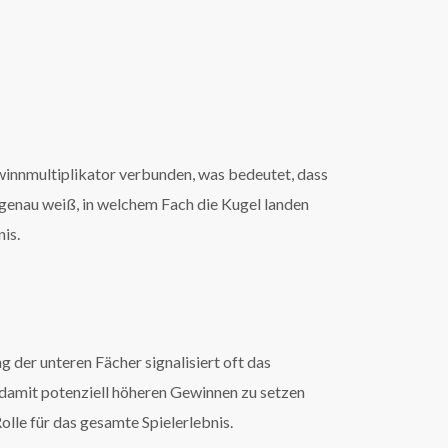
ewinnmultiplikator verbunden, was bedeutet, dass
 genau weiß, in welchem Fach die Kugel landen
is.
 der unteren Fächer signalisiert oft das
d damit potenziell höheren Gewinnen zu setzen
olle für das gesamte Spielerlebnis.