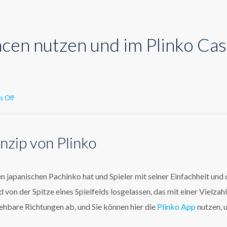
cen nutzen und im Plinko Ca
on
 Off
Geniale
Chancen
nutzen
nzip von Plinko
und
im
Plinko
Casino
ten japanischen Pachinko hat und Spieler mit seiner Einfachheit un
ein
Vermögen
von der Spitze eines Spielfelds losgelassen, das mit einer Vielzahl 
aufbauen
ehbare Richtungen ab, und Sie können hier die
Plinko App
nutzen, u