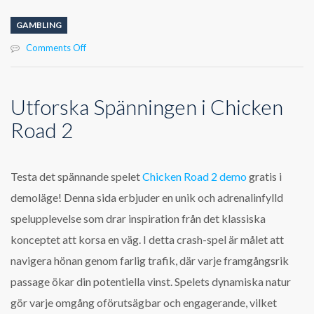
GAMBLING
on
Comments Off
Få
insikter
om
Utforska Spänningen i Chicken
den
sofistikerade
Road 2
spelkonkurrensen
med
Chicken
Road
Testa det spännande spelet
Chicken Road 2 demo
gratis i
2
demoläge! Denna sida erbjuder en unik och adrenalinfylld
spelupplevelse som drar inspiration från det klassiska
konceptet att korsa en väg. I detta crash-spel är målet att
navigera hönan genom farlig trafik, där varje framgångsrik
passage ökar din potentiella vinst. Spelets dynamiska natur
gör varje omgång oförutsägbar och engagerande, vilket