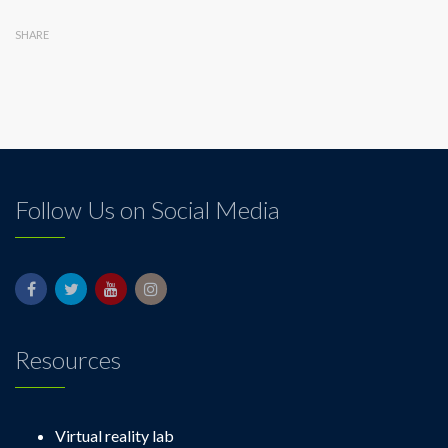
SHARE
Follow Us on Social Media
Resources
Virtual reality lab