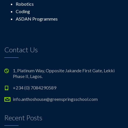
Robotics
Coding
ASDAN Programmes
Contact Us
1, Platinum Way, Opposite Jakande First Gate, Lekki
Phase II, Lagos.
+234 (0) 7084290589
info.anthoshouse@greenspringsschool.com
Recent Posts