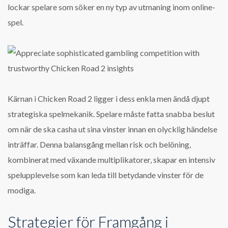
lockar spelare som söker en ny typ av utmaning inom online-
spel.
Kärnan i Chicken Road 2 ligger i dess enkla men ändå djupt
strategiska spelmekanik. Spelare måste fatta snabba beslut
om när de ska casha ut sina vinster innan en olycklig händelse
inträffar. Denna balansgång mellan risk och belöning,
kombinerat med växande multiplikatorer, skapar en intensiv
spelupplevelse som kan leda till betydande vinster för de
modiga.
Strategier för Framgång i