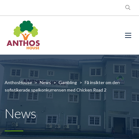
AnthosHouse
>
News
>
Gambling
>
Få insikter om den
sofistikerade spelkonkurrensen med Chicken Road 2
News