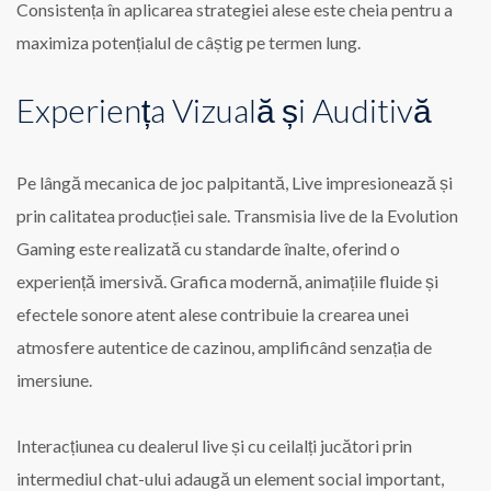
Consistența în aplicarea strategiei alese este cheia pentru a
maximiza potențialul de câștig pe termen lung.
Experiența Vizuală și Auditivă
Pe lângă mecanica de joc palpitantă, Live impresionează și
prin calitatea producției sale. Transmisia live de la Evolution
Gaming este realizată cu standarde înalte, oferind o
experiență imersivă. Grafica modernă, animațiile fluide și
efectele sonore atent alese contribuie la crearea unei
atmosfere autentice de cazinou, amplificând senzația de
imersiune.
Interacțiunea cu dealerul live și cu ceilalți jucători prin
intermediul chat-ului adaugă un element social important,