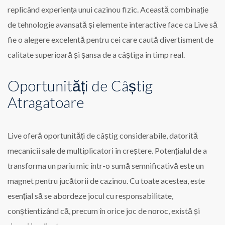
replicând experiența unui cazinou fizic. Această combinație
de tehnologie avansată și elemente interactive face ca Live să
fie o alegere excelentă pentru cei care caută divertisment de
calitate superioară și șansa de a câștiga în timp real.
Oportunități de Câștig
Atragatoare
Live oferă oportunități de câștig considerabile, datorită
mecanicii sale de multiplicatori în creștere. Potențialul de a
transforma un pariu mic într-o sumă semnificativă este un
magnet pentru jucătorii de cazinou. Cu toate acestea, este
esențial să se abordeze jocul cu responsabilitate,
conștientizând că, precum în orice joc de noroc, există și