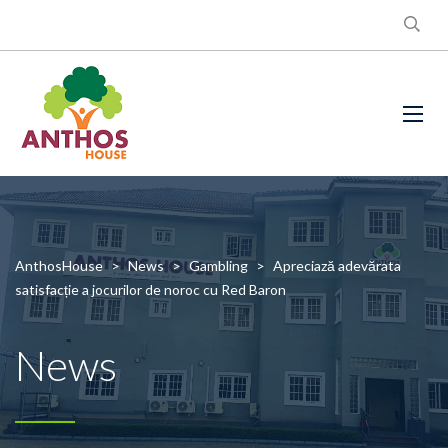
AnthosHouse
>
News
>
Gambling
>
Apreciază adevărata
satisfacție a jocurilor de noroc cu Red Baron
News