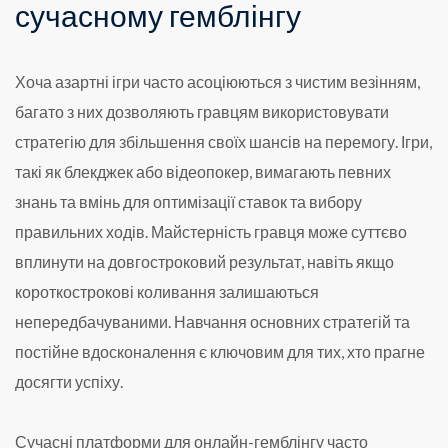
сучасному гемблінгу
Хоча азартні ігри часто асоціюються з чистим везінням,
багато з них дозволяють гравцям використовувати
стратегію для збільшення своїх шансів на перемогу. Ігри,
такі як блекджек або відеопокер, вимагають певних
знань та вмінь для оптимізації ставок та вибору
правильних ходів. Майстерність гравця може суттєво
вплинути на довгостроковий результат, навіть якщо
короткострокові коливання залишаються
непередбачуваними. Навчання основних стратегій та
постійне вдосконалення є ключовим для тих, хто прагне
досягти успіху.
Сучасні платформи для онлайн-гемблінгу часто