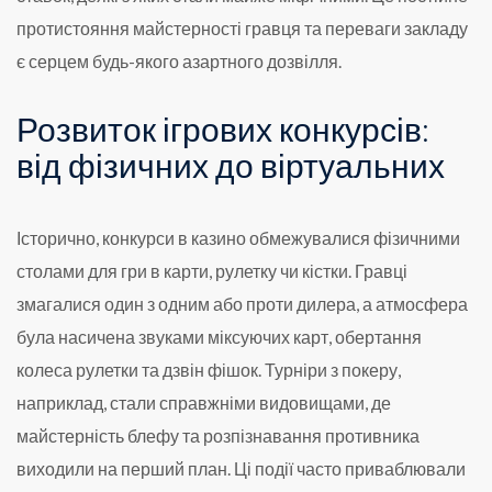
протистояння майстерності гравця та переваги закладу
є серцем будь-якого азартного дозвілля.
Розвиток ігрових конкурсів:
від фізичних до віртуальних
Історично, конкурси в казино обмежувалися фізичними
столами для гри в карти, рулетку чи кістки. Гравці
змагалися один з одним або проти дилера, а атмосфера
була насичена звуками міксуючих карт, обертання
колеса рулетки та дзвін фішок. Турніри з покеру,
наприклад, стали справжніми видовищами, де
майстерність блефу та розпізнавання противника
виходили на перший план. Ці події часто приваблювали