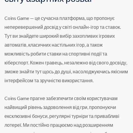
Coins Game — це сучасна платформа, що пропонує
неперевершений досвід у світі онлайн-ігор та ставок.
Тут ви знайдете широкий вибір захопливих ігрових
автоматів, класичних настільних ігор, а також
можливість робити ставки на спортивні події та
кіберспорт. Кожен гравець, незалежно від свого досвіду,
зможе знайти тут щось до душі, насолоджуючись якісним
інтерфейсом та зручністю використання.
Coins Game прагне забезпечити своїм користувачам
найвищий рівень задоволення від гри, пропонуючи
ексклюзивні бонуси, регулярні турніри та привабливі
лотереї. Ми постійно працюємо над розширенням