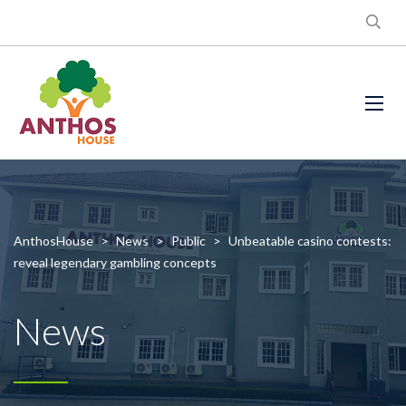
AnthosHouse
>
News
>
Public
>
Unbeatable casino contests:
reveal legendary gambling concepts
News