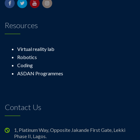
Resources
Virtual reality lab
Robotics
Coding
ASDAN Programmes
Contact Us
1, Platinum Way, Opposite Jakande First Gate, Lekki
Phase II, Lagos.