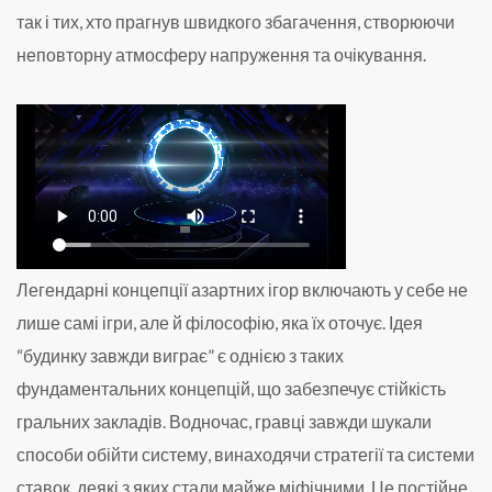
так і тих, хто прагнув швидкого збагачення, створюючи
неповторну атмосферу напруження та очікування.
Легендарні концепції азартних ігор включають у себе не
лише самі ігри, але й філософію, яка їх оточує. Ідея
“будинку завжди виграє” є однією з таких
фундаментальних концепцій, що забезпечує стійкість
гральних закладів. Водночас, гравці завжди шукали
способи обійти систему, винаходячи стратегії та системи
ставок, деякі з яких стали майже міфічними. Це постійне