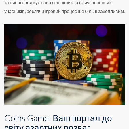
та винагороджує найактивніших та найуспішніших
учасників, роблячи ігровий процес ще більш захопливим.
Coins Game: Ваш портал до
світу азартних розваг