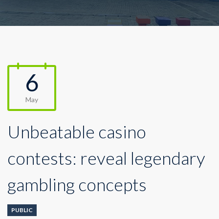
6
May
Unbeatable casino
contests: reveal legendary
gambling concepts
PUBLIC