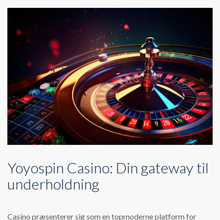
Yoyospin Casino: Din gateway til
underholdning
Casino præsenterer sig som en topmoderne platform for