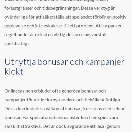
förlustgränser och tidsbegränsningar. Dessa verktyg är
ovärderliga för att säkerställa att spelandet förblir en positiv
upplevelse och inte eskalerar till ett problem. Att ta pauser
regelbundet är också en viktig del av en ansvarsfull
spelstrategi.
Utnyttja bonusar och kampanjer
klokt
Onlinecasinon erbjuder ofta generösa bonusar och
kampanjer för att locka nya spelare och behålla befintliga.
Dessa kan inkludera välkomstbonusar, free spins eller reload-
bonusar. För spelautomatsentusiaster kan free spins vara
särskilt attraktiva. Det är dock avgörande att läsa igenom