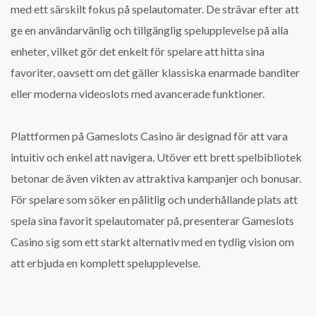
med ett särskilt fokus på spelautomater. De strävar efter att
ge en användarvänlig och tillgänglig spelupplevelse på alla
enheter, vilket gör det enkelt för spelare att hitta sina
favoriter, oavsett om det gäller klassiska enarmade banditer
eller moderna videoslots med avancerade funktioner.
Plattformen på Gameslots Casino är designad för att vara
intuitiv och enkel att navigera. Utöver ett brett spelbibliotek
betonar de även vikten av attraktiva kampanjer och bonusar.
För spelare som söker en pålitlig och underhållande plats att
spela sina favorit spelautomater på, presenterar Gameslots
Casino sig som ett starkt alternativ med en tydlig vision om
att erbjuda en komplett spelupplevelse.