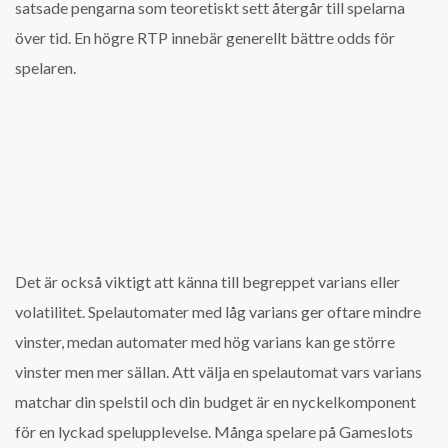
satsade pengarna som teoretiskt sett återgår till spelarna
över tid. En högre RTP innebär generellt bättre odds för
spelaren.
Det är också viktigt att känna till begreppet varians eller
volatilitet. Spelautomater med låg varians ger oftare mindre
vinster, medan automater med hög varians kan ge större
vinster men mer sällan. Att välja en spelautomat vars varians
matchar din spelstil och din budget är en nyckelkomponent
för en lyckad spelupplevelse. Många spelare på Gameslots