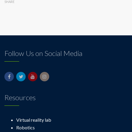
SHARE
Follow Us on Social Media
Resources
Virtual reality lab
Robotics