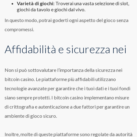
Varietà di giochi:
Troverai una vasta selezione di slot,
giochi da tavolo e giochi dal vivo.
In questo modo, potrai goderti ogni aspetto del gioco senza
compromessi.
Affidabilità e sicurezza nei
Non si può sottovalutare l’importanza della sicurezza nei
bitcoin casino. Le piattaforme più affidabili utilizzano
tecnologie avanzate per garantire che i tuoi dati e i tuoi fondi
siano sempre protetti. I bitcoin casino implementano misure
di crittografia e autenticazione a due fattori per garantire un
ambiente di gioco sicuro.
Inoltre, molte di queste piattaforme sono regolate da autorità