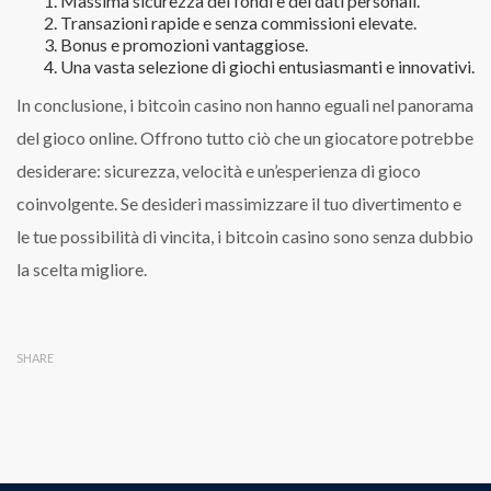
Massima sicurezza dei fondi e dei dati personali.
Transazioni rapide e senza commissioni elevate.
Bonus e promozioni vantaggiose.
Una vasta selezione di giochi entusiasmanti e innovativi.
In conclusione, i bitcoin casino non hanno eguali nel panorama
del gioco online. Offrono tutto ciò che un giocatore potrebbe
desiderare: sicurezza, velocità e un’esperienza di gioco
coinvolgente. Se desideri massimizzare il tuo divertimento e
le tue possibilità di vincita, i bitcoin casino sono senza dubbio
la scelta migliore.
SHARE