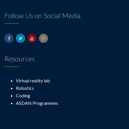
Follow Us on Social Media
Resources
Virtual reality lab
Robotics
Coding
ASDAN Programmes