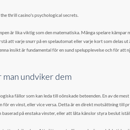
pen är lika viktig som den matematiska. Många spelare kämpar me
rstå att varje snurr på en spelautomat eller varje kort som delas ut 
enna insikt är fundamental för en sund spelupplevelse och för att 
ur man undviker dem
logiska fällor som kan leda till oönskade beteenden. En av de mest
en för en vinst, eller vice versa. Detta är en direkt motsättning til
baserad på enstaka vinster, eller att låta känslor styra beslut iställ