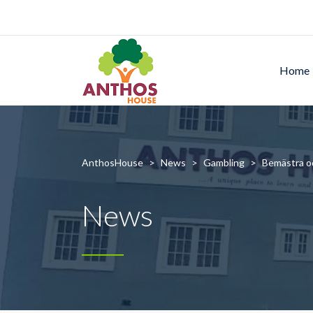
Home
AnthosHouse
>
News
>
Gambling
>
Bemästra od
News