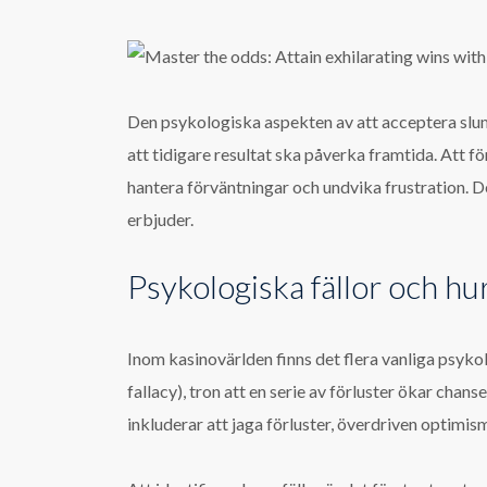
Den psykologiska aspekten av att acceptera slum
att tidigare resultat ska påverka framtida. Att fö
hantera förväntningar och undvika frustration. D
erbjuder.
Psykologiska fällor och h
Inom kasinovärlden finns det flera vanliga psyko
fallacy), tron att en serie av förluster ökar chans
inkluderar att jaga förluster, överdriven optimism 