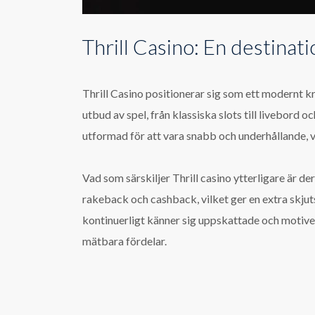
Thrill Casino: En destinat
Thrill Casino positionerar sig som ett modernt k
utbud av spel, från klassiska slots till livebord 
utformad för att vara snabb och underhållande, v
Vad som särskiljer Thrill casino ytterligare är
rakeback och cashback, vilket ger en extra skjuts
kontinuerligt känner sig uppskattade och motive
mätbara fördelar.