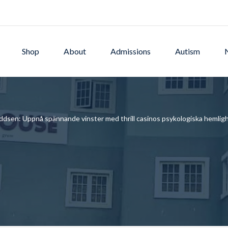
Shop
About
Admissions
Autism
dsen: Uppnå spännande vinster med thrill casinos psykologiska hemlig