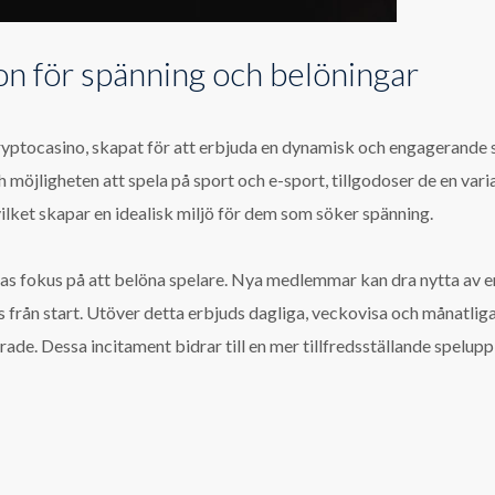
ion för spänning och belöningar
ryptocasino, skapat för att erbjuda en dynamisk och engagerande s
och möjligheten att spela på sport och e-sport, tillgodoser de en var
ilket skapar en idealisk miljö för dem som söker spänning.
 deras fokus på att belöna spelare. Nya medlemmar kan dra nytta a
 från start. Utöver detta erbjuds dagliga, veckovisa och månatliga 
rade. Dessa incitament bidrar till en mer tillfredsställande spel