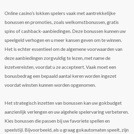
Online casino’s lokken spelers vaak met aantrekkelijke
bonussen en promoties, zoals welkomstbonussen, gratis
spins of cashback-aanbiedingen. Deze bonussen kunnen uw
speelgeld verhogen en u meer kansen geven om te winnen.
Het is echter essentieel om de algemene voorwaarden van
deze aanbiedingen zorgvuldig te lezen, met name de
inzetvereisten, voordat u ze accepteert. Vaak moet een
bonusbedrag een bepaald aantal keren worden ingezet
voordat winsten kunnen worden opgenomen.
Het strategisch inzetten van bonussen kan uw gokbudget
aanzienlijk verlengen en uw algehele spelervaring verbeteren.
Kies bonussen die passen bij uw favoriete spellen en
speelstijl. Bijvoorbeeld, als u graag gokautomaten speelt, zijn