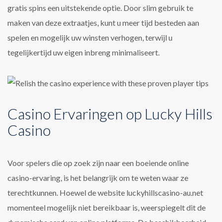
gratis spins een uitstekende optie. Door slim gebruik te
maken van deze extraatjes, kunt u meer tijd besteden aan
spelen en mogelijk uw winsten verhogen, terwijl u
tegelijkertijd uw eigen inbreng minimaliseert.
Casino Ervaringen op Lucky Hills
Casino
Voor spelers die op zoek zijn naar een boeiende online
casino-ervaring, is het belangrijk om te weten waar ze
terechtkunnen. Hoewel de website luckyhillscasino-au.net
momenteel mogelijk niet bereikbaar is, weerspiegelt dit de