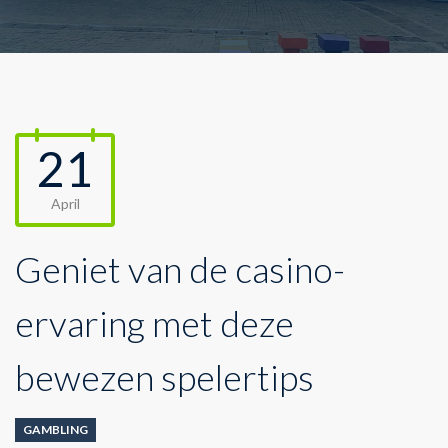
21
April
Geniet van de casino-
ervaring met deze
bewezen spelertips
GAMBLING