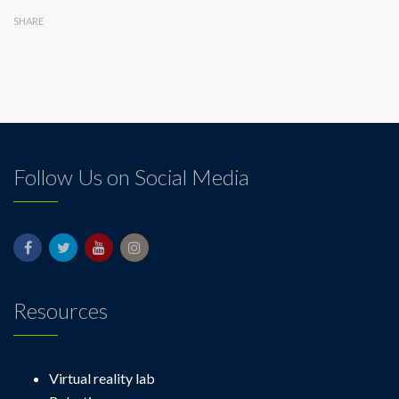
SHARE
Follow Us on Social Media
Resources
Virtual reality lab